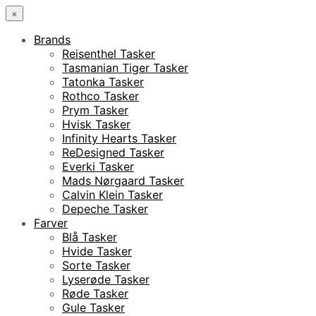
×
Brands
Reisenthel Tasker
Tasmanian Tiger Tasker
Tatonka Tasker
Rothco Tasker
Prym Tasker
Hvisk Tasker
Infinity Hearts Tasker
ReDesigned Tasker
Everki Tasker
Mads Nørgaard Tasker
Calvin Klein Tasker
Depeche Tasker
Farver
Blå Tasker
Hvide Tasker
Sorte Tasker
Lyserøde Tasker
Røde Tasker
Gule Tasker