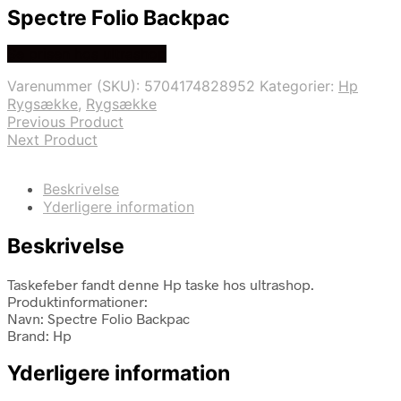
Spectre Folio Backpac
Se prisen hos ultrashop
Varenummer (SKU):
5704174828952
Kategorier:
Hp
Rygsække
,
Rygsække
Previous Product
Next Product
Beskrivelse
Yderligere information
Beskrivelse
Taskefeber fandt denne Hp taske hos ultrashop.
Produktinformationer:
Navn: Spectre Folio Backpac
Brand: Hp
Yderligere information