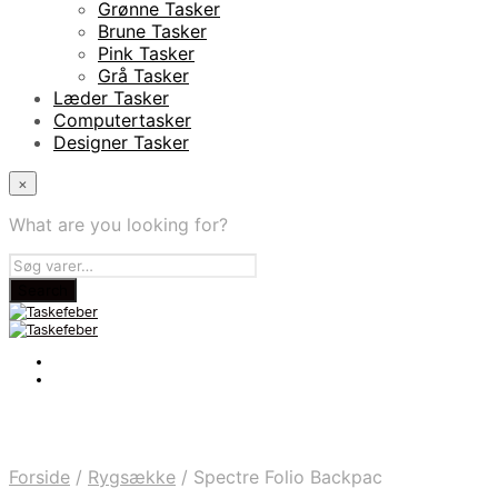
Grønne Tasker
Brune Tasker
Pink Tasker
Grå Tasker
Læder Tasker
Computertasker
Designer Tasker
×
What are you looking for?
Forside
/
Rygsække
/
Spectre Folio Backpac