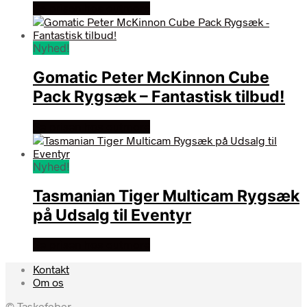
Se prisen hos outmore
Nyhed!
Gomatic Peter McKinnon Cube
Pack Rygsæk – Fantastisk tilbud!
Se prisen hos outmore
Nyhed!
Tasmanian Tiger Multicam Rygsæk
på Udsalg til Eventyr
Se prisen hos outmore
Kontakt
Om os
© Taskefeber