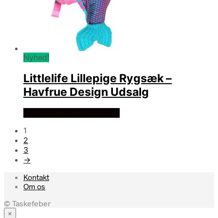
Nyhed!
Littlelife Lillepige Rygsæk –
Havfrue Design Udsalg
Se prisen hos rygsaeksalg
1
2
3
→
Kontakt
Om os
© Taskefeber
×