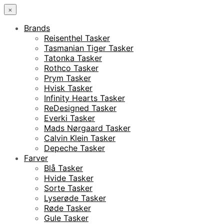
×
Brands
Reisenthel Tasker
Tasmanian Tiger Tasker
Tatonka Tasker
Rothco Tasker
Prym Tasker
Hvisk Tasker
Infinity Hearts Tasker
ReDesigned Tasker
Everki Tasker
Mads Nørgaard Tasker
Calvin Klein Tasker
Depeche Tasker
Farver
Blå Tasker
Hvide Tasker
Sorte Tasker
Lyserøde Tasker
Røde Tasker
Gule Tasker