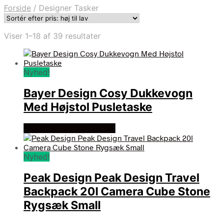
Forside
/
Designer Tasker
Sorteret
Viser 1–18 af 39 resultater
efter
pris:
høj
Nyhed!
til
lav
Bayer Design Cosy Dukkevogn
Med Højstol Pusletaske
Se prisen hos mm action
Nyhed!
Peak Design Peak Design Travel
Backpack 20l Camera Cube Stone
Rygsæk Small