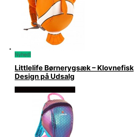
Nyhed!
Littlelife Børnerygsæk – Klovnefisk
Design på Udsalg
Se prisen hos rygsaeksalg