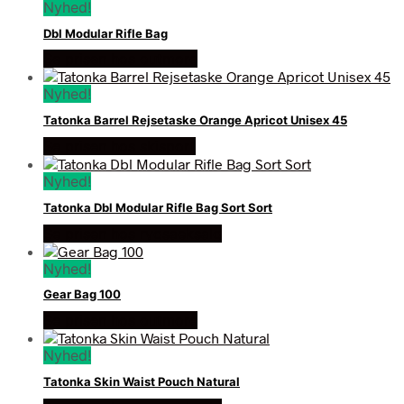
Nyhed!
Dbl Modular Rifle Bag
Se prisen hos outmore
Nyhed!
Tatonka Barrel Rejsetaske Orange Apricot Unisex 45
Se prisen hos skisport
Nyhed!
Tatonka Dbl Modular Rifle Bag Sort Sort
Se prisen hos rygsaeksalg
Nyhed!
Gear Bag 100
Se prisen hos outmore
Nyhed!
Tatonka Skin Waist Pouch Natural