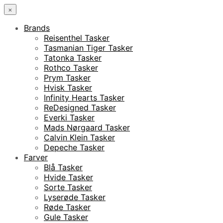
×
Brands
Reisenthel Tasker
Tasmanian Tiger Tasker
Tatonka Tasker
Rothco Tasker
Prym Tasker
Hvisk Tasker
Infinity Hearts Tasker
ReDesigned Tasker
Everki Tasker
Mads Nørgaard Tasker
Calvin Klein Tasker
Depeche Tasker
Farver
Blå Tasker
Hvide Tasker
Sorte Tasker
Lyserøde Tasker
Røde Tasker
Gule Tasker