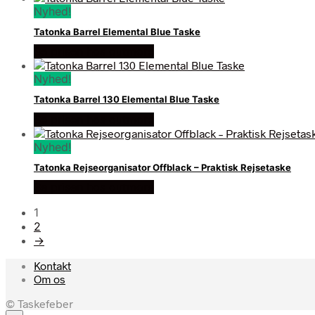
Nyhed!
Tatonka Barrel Elemental Blue Taske
Se prisen hos outmore
Nyhed!
Tatonka Barrel 130 Elemental Blue Taske
Se prisen hos outmore
Nyhed!
Tatonka Rejseorganisator Offblack – Praktisk Rejsetaske
Se prisen hos outmore
1
2
→
Kontakt
Om os
© Taskefeber