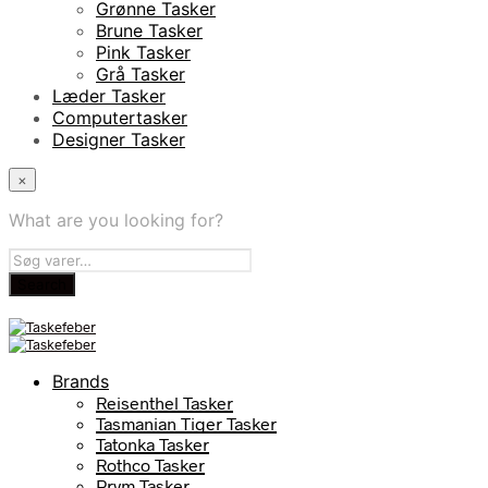
Grønne Tasker
Brune Tasker
Pink Tasker
Grå Tasker
Læder Tasker
Computertasker
Designer Tasker
×
What are you looking for?
Brands
Reisenthel Tasker
Tasmanian Tiger Tasker
Tatonka Tasker
Rothco Tasker
Prym Tasker