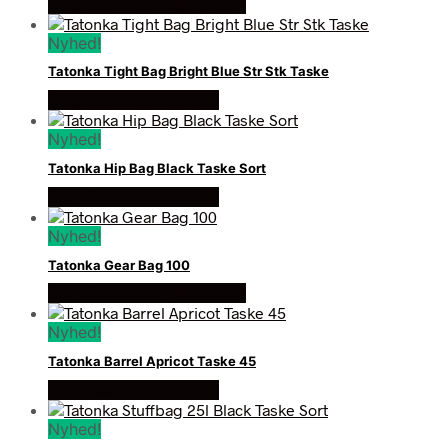
Se prisen hos rygsaeksalg
Nyhed!
Tatonka Tight Bag Bright Blue Str Stk Taske
Se prisen hos outmore
Nyhed!
Tatonka Hip Bag Black Taske Sort
Se prisen hos outmore
Nyhed!
Tatonka Gear Bag 100
Se prisen hos rygsaeksalg
Nyhed!
Tatonka Barrel Apricot Taske 45
Se prisen hos outmore
Nyhed!