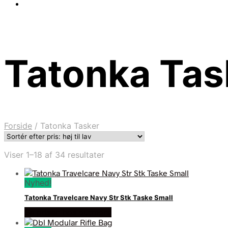
Tatonka Tas
Forside
/
Tatonka Tasker
Sorteret
Viser 1–18 af 34 resultater
efter
pris:
Nyhed!
høj
til
Tatonka Travelcare Navy Str Stk Taske Small
lav
Se prisen hos outmore