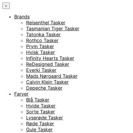
×
Brands
Reisenthel Tasker
Tasmanian Tiger Tasker
Tatonka Tasker
Rothco Tasker
Prym Tasker
Hvisk Tasker
Infinity Hearts Tasker
ReDesigned Tasker
Everki Tasker
Mads Nørgaard Tasker
Calvin Klein Tasker
Depeche Tasker
Farver
Blå Tasker
Hvide Tasker
Sorte Tasker
Lyserøde Tasker
Røde Tasker
Gule Tasker