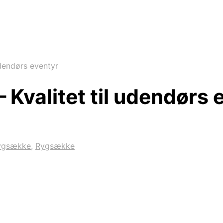
udendørs eventyr
 Kvalitet til udendørs 
ygsække
,
Rygsække