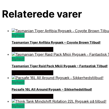
Relaterede varer
Nyhed!
Tasmanian Tiger Anfibia Rygsæk – Coyote Brown Tilbud!
Se prisen hos outmore
Nyhed!
Tasmanian Tiger Raid Pack Mkiii Rygsæk – Fantastisk Tilbud!
Se prisen hos outmore
Nyhed!
Pacsafe 16L All Around Rygsæk – Sikkerhedstilbud!
Se prisen hos outmore
Nyhed!