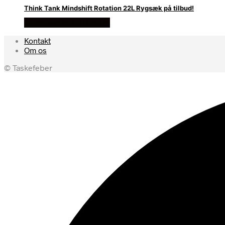
Think Tank Mindshift Rotation 22L Rygsæk på tilbud!
Se prisen hos outmore
Kontakt
Om os
© Taskefeber