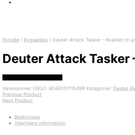
Forside
/
Rygsække
/
Deuter Attack Tasker – Kvalitet til 
Deuter Attack Tasker –
Se prisen hos pro outdoor
Varenummer (SKU):
4046051115498
Kategorier:
Deuter R
Previous Product
Next Product
Beskrivelse
Yderligere information