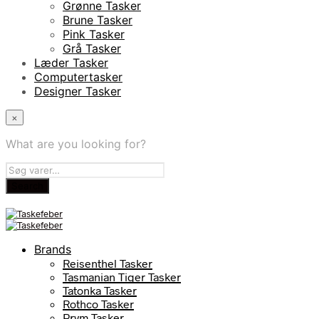
Grønne Tasker
Brune Tasker
Pink Tasker
Grå Tasker
Læder Tasker
Computertasker
Designer Tasker
×
What are you looking for?
Brands
Reisenthel Tasker
Tasmanian Tiger Tasker
Tatonka Tasker
Rothco Tasker
Prym Tasker