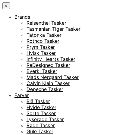
×
Brands
Reisenthel Tasker
Tasmanian Tiger Tasker
Tatonka Tasker
Rothco Tasker
Prym Tasker
Hvisk Tasker
Infinity Hearts Tasker
ReDesigned Tasker
Everki Tasker
Mads Nørgaard Tasker
Calvin Klein Tasker
Depeche Tasker
Farver
Blå Tasker
Hvide Tasker
Sorte Tasker
Lyserøde Tasker
Røde Tasker
Gule Tasker