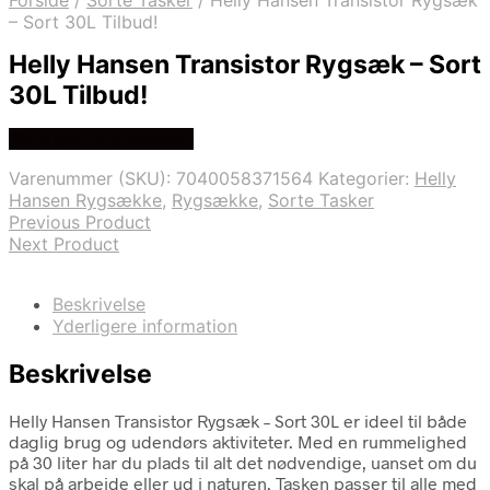
Forside
/
Sorte Tasker
/
Helly Hansen Transistor Rygsæk
– Sort 30L Tilbud!
Helly Hansen Transistor Rygsæk – Sort
30L Tilbud!
Se prisen hos skisport
Varenummer (SKU):
7040058371564
Kategorier:
Helly
Hansen Rygsække
,
Rygsække
,
Sorte Tasker
Previous Product
Next Product
Beskrivelse
Yderligere information
Beskrivelse
Helly Hansen Transistor Rygsæk – Sort 30L er ideel til både
daglig brug og udendørs aktiviteter. Med en rummelighed
på 30 liter har du plads til alt det nødvendige, uanset om du
skal på arbejde eller ud i naturen. Tasken passer til alle med