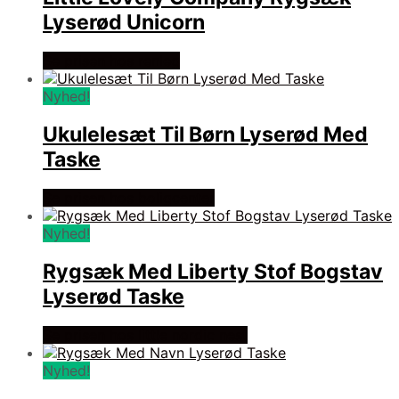
Lyserød Unicorn
Se prisen hos renleg
Nyhed!
Ukulelesæt Til Børn Lyserød Med
Taske
Se prisen hos boligcenter
Nyhed!
Rygsæk Med Liberty Stof Bogstav
Lyserød Taske
Se prisen hos little nordic nest
Nyhed!