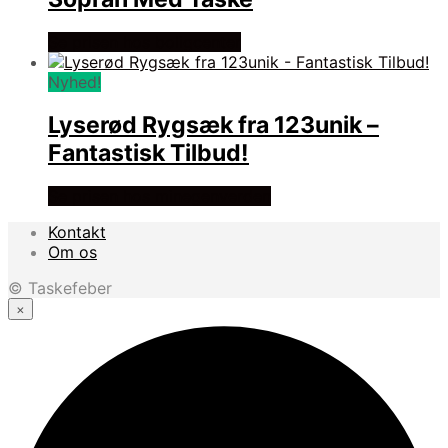
Se prisen hos boligcenter
Nyhed!
Lyserød Rygsæk fra 123unik –
Fantastisk Tilbud!
Se prisen hos minegenverden
Kontakt
Om os
© Taskefeber
×