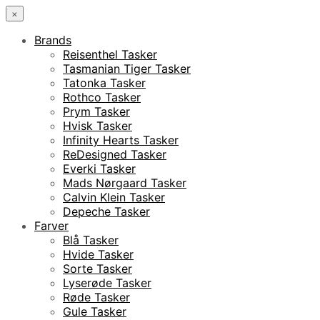
×
Brands
Reisenthel Tasker
Tasmanian Tiger Tasker
Tatonka Tasker
Rothco Tasker
Prym Tasker
Hvisk Tasker
Infinity Hearts Tasker
ReDesigned Tasker
Everki Tasker
Mads Nørgaard Tasker
Calvin Klein Tasker
Depeche Tasker
Farver
Blå Tasker
Hvide Tasker
Sorte Tasker
Lyserøde Tasker
Røde Tasker
Gule Tasker