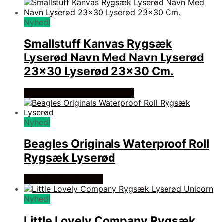
Nyhed!
Smallstuff Kanvas Rygsæk
Lyserød Navn Med Navn Lyserød
23×30 Lyserød 23×30 Cm.
Se prisen hos minegenverden
Nyhed!
Beagles Originals Waterproof Roll
Rygsæk Lyserød
Se prisen hos hugo p
Nyhed!
Little Lovely Company Rygsæk