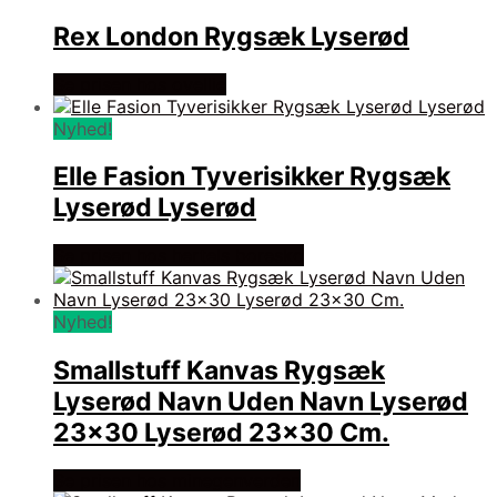
Rex London Rygsæk Lyserød
Se prisen hos ovellie
Nyhed!
Elle Fasion Tyverisikker Rygsæk
Lyserød Lyserød
Se prisen hos hertels boresko
Nyhed!
Smallstuff Kanvas Rygsæk
Lyserød Navn Uden Navn Lyserød
23×30 Lyserød 23×30 Cm.
Se prisen hos minegenverden