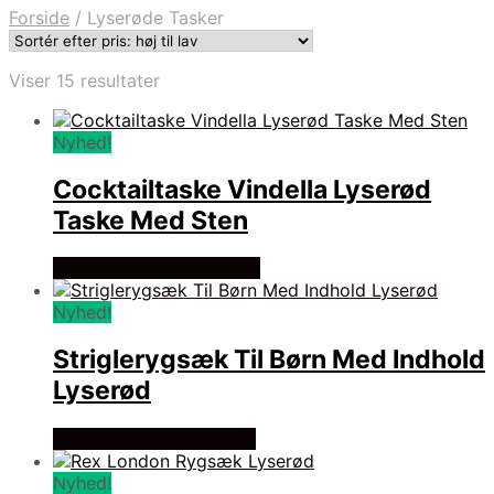
Forside
/
Lyserøde Tasker
Sorteret
Viser 15 resultater
efter
pris:
Nyhed!
høj
til
Cocktailtaske Vindella Lyserød
lav
Taske Med Sten
Se prisen hos lili marleen
Nyhed!
Striglerygsæk Til Børn Med Indhold
Lyserød
Se prisen hos ponypiger
Nyhed!