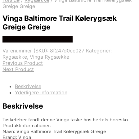
Forside
/
Rygsække
/
Vinga Baltimore Trail Kølerygsæk
Greige Greige
Vinga Baltimore Trail Kølerygsæk
Greige Greige
Se prisen hos hertels boresko
Varenummer (SKU):
8f247d0cc027
Kategorier:
Rygsække
,
Vinga Rygsække
Previous Product
Next Product
Beskrivelse
Yderligere information
Beskrivelse
Taskefeber fandt denne Vinga taske hos hertels boresko.
Produktinformationer:
Navn: Vinga Baltimore Trail Kølerygsæk Greige
Brand: Vinga