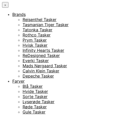
×
Brands
Reisenthel Tasker
Tasmanian Tiger Tasker
Tatonka Tasker
Rothco Tasker
Prym Tasker
Hvisk Tasker
Infinity Hearts Tasker
ReDesigned Tasker
Everki Tasker
Mads Nørgaard Tasker
Calvin Klein Tasker
Depeche Tasker
Farver
Blå Tasker
Hvide Tasker
Sorte Tasker
Lyserøde Tasker
Røde Tasker
Gule Tasker