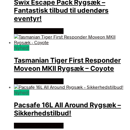
Swix Escape Pack Rygsæk –
Fantastisk tilbud til udendørs
eventyr!
Se prisen hos outmore
Nyhed!
Tasmanian Tiger First Responder
Moveon MKII Rygsæk – Coyote
Se prisen hos outmore
Nyhed!
Pacsafe 16L All Around Rygsæk –
Sikkerhedstilbud!
Se prisen hos outmore