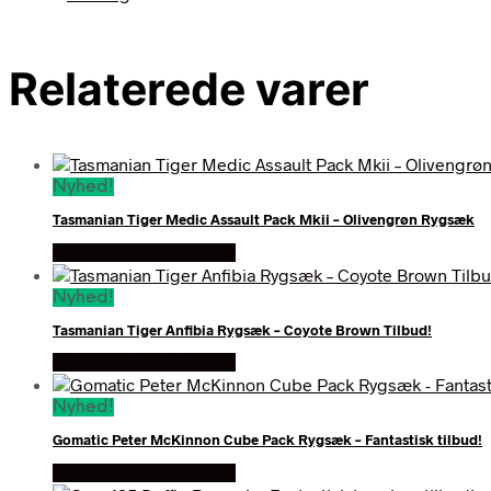
Relaterede varer
Nyhed!
Tasmanian Tiger Medic Assault Pack Mkii – Olivengrøn Rygsæk
Se prisen hos outmore
Nyhed!
Tasmanian Tiger Anfibia Rygsæk – Coyote Brown Tilbud!
Se prisen hos outmore
Nyhed!
Gomatic Peter McKinnon Cube Pack Rygsæk – Fantastisk tilbud!
Se prisen hos outmore