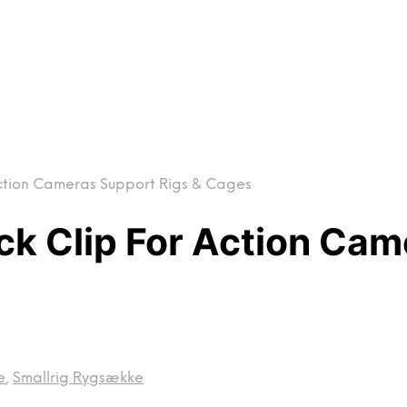
ction Cameras Support Rigs & Cages
k Clip For Action Cam
e
,
Smallrig Rygsække