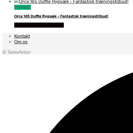
Nyhed!
Orca 165 Duffle Rygsæk – Fantastisk træningstilbud!
Se prisen hos outmore
Kontakt
Om os
© Taskefeber