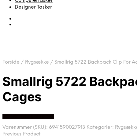
Computertasker
Designer Tasker
Forside
/
Rygsække
/
Smallrig 5722 Backpack Clip For A
Smallrig 5722 Backpac
Cages
Se prisen hos maxipro
Varenummer (SKU):
6941590027913
Kategorier:
Rygsækk
Previous Product