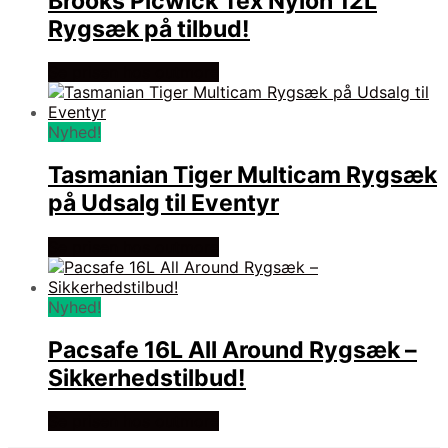
Brooks Picwick Tex Nylon 12L
Rygsæk på tilbud!
Se prisen hos outmore
Nyhed!
Tasmanian Tiger Multicam Rygsæk
på Udsalg til Eventyr
Se prisen hos outmore
Nyhed!
Pacsafe 16L All Around Rygsæk –
Sikkerhedstilbud!
Se prisen hos outmore