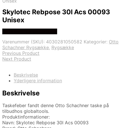
Unisex
Skylotec Rebpose 30l Acs 00093
Unisex
Se prisen hos globaltools
Varenummer (SKU):
4030281050582
Kategorier:
Otto
Schachner Rygsække
,
Rygsække
Previous Product
Next Product
Beskrivelse
Yderligere information
Beskrivelse
Taskefeber fandt denne Otto Schachner taske på
tilbudhos globaltools.
Produktinformationer:
Navn: Skylotec Rebpose 30l Acs 00093