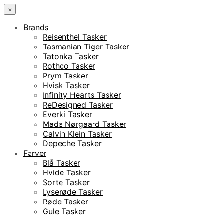
×
Brands
Reisenthel Tasker
Tasmanian Tiger Tasker
Tatonka Tasker
Rothco Tasker
Prym Tasker
Hvisk Tasker
Infinity Hearts Tasker
ReDesigned Tasker
Everki Tasker
Mads Nørgaard Tasker
Calvin Klein Tasker
Depeche Tasker
Farver
Blå Tasker
Hvide Tasker
Sorte Tasker
Lyserøde Tasker
Røde Tasker
Gule Tasker