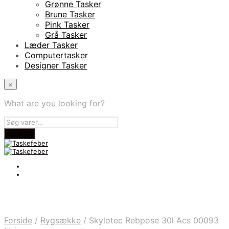
Grønne Tasker
Brune Tasker
Pink Tasker
Grå Tasker
Læder Tasker
Computertasker
Designer Tasker
×
What are you looking for?
Forside
/
Rygsække
/
Skylotec Rebpose 30l Acs 00093