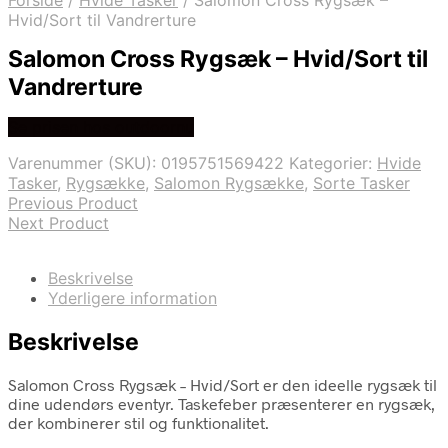
Forside
/
Hvide Tasker
/
Salomon Cross Rygsæk –
Hvid/Sort til Vandrerture
Salomon Cross Rygsæk – Hvid/Sort til
Vandrerture
Se prisen hos outdoornu
Varenummer (SKU):
0195751569422
Kategorier:
Hvide
Tasker
,
Rygsække
,
Salomon Rygsække
,
Sorte Tasker
Previous Product
Next Product
Beskrivelse
Yderligere information
Beskrivelse
Salomon Cross Rygsæk – Hvid/Sort er den ideelle rygsæk til
dine udendørs eventyr. Taskefeber præsenterer en rygsæk,
der kombinerer stil og funktionalitet.