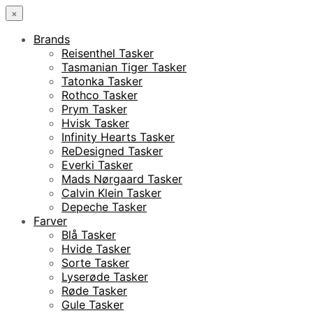
×
Brands
Reisenthel Tasker
Tasmanian Tiger Tasker
Tatonka Tasker
Rothco Tasker
Prym Tasker
Hvisk Tasker
Infinity Hearts Tasker
ReDesigned Tasker
Everki Tasker
Mads Nørgaard Tasker
Calvin Klein Tasker
Depeche Tasker
Farver
Blå Tasker
Hvide Tasker
Sorte Tasker
Lyserøde Tasker
Røde Tasker
Gule Tasker