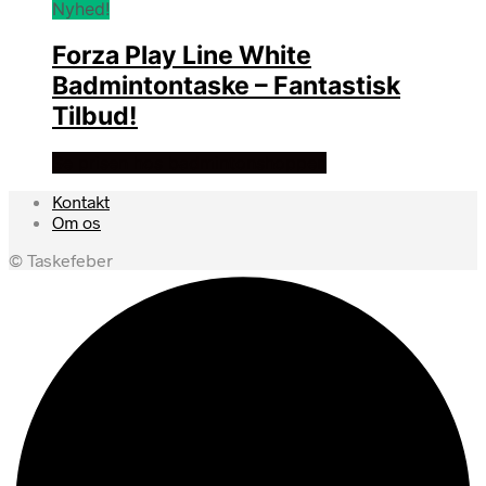
Nyhed!
Forza Play Line White
Badmintontaske – Fantastisk
Tilbud!
Se prisen hos badmintonshoppen
Kontakt
Om os
© Taskefeber