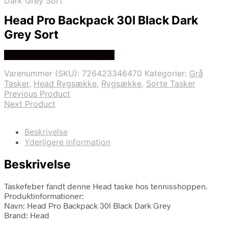
Dark Grey Sort
Head Pro Backpack 30l Black Dark
Grey Sort
Se prisen hos tennisshoppen
Varenummer (SKU):
726423346470
Kategorier:
Grå
Tasker
,
Head Rygsække
,
Rygsække
,
Sorte Tasker
Previous Product
Next Product
Beskrivelse
Yderligere information
Beskrivelse
Taskefeber fandt denne Head taske hos tennisshoppen.
Produktinformationer:
Navn: Head Pro Backpack 30l Black Dark Grey
Brand: Head