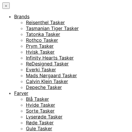
×
Brands
Reisenthel Tasker
Tasmanian Tiger Tasker
Tatonka Tasker
Rothco Tasker
Prym Tasker
Hvisk Tasker
Infinity Hearts Tasker
ReDesigned Tasker
Everki Tasker
Mads Nørgaard Tasker
Calvin Klein Tasker
Depeche Tasker
Farver
Blå Tasker
Hvide Tasker
Sorte Tasker
Lyserøde Tasker
Røde Tasker
Gule Tasker