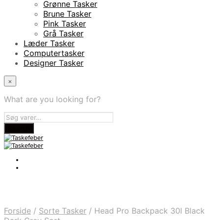
Grønne Tasker
Brune Tasker
Pink Tasker
Grå Tasker
Læder Tasker
Computertasker
Designer Tasker
×
What are you looking for?
Forside
/
Sorte Tasker
/
Head Pro Backpack 30l Black