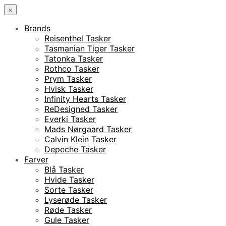
×
Brands
Reisenthel Tasker
Tasmanian Tiger Tasker
Tatonka Tasker
Rothco Tasker
Prym Tasker
Hvisk Tasker
Infinity Hearts Tasker
ReDesigned Tasker
Everki Tasker
Mads Nørgaard Tasker
Calvin Klein Tasker
Depeche Tasker
Farver
Blå Tasker
Hvide Tasker
Sorte Tasker
Lyserøde Tasker
Røde Tasker
Gule Tasker