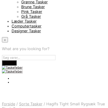
Grønne Tasker
Brune Tasker
Pink Tasker
Grå Tasker
Læder Tasker
Computertasker
Designer Tasker
×
What are you looking for?
Forside
/
Sorte Tasker
/
Haglfs Tight Small Rygsæk True