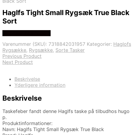
Black Sort
Haglfs Tight Small Rygsæk True Black
Sort
Se prisen hos hugo p
Varenummer (SKU):
7318842031957
Kategorier:
Haglofs
Rygsække
,
Rygsække
,
Sorte Tasker
Previous Product
Next Product
Beskrivelse
Yderligere information
Beskrivelse
Taskefeber fandt denne Haglfs taske på tilbudhos hugo
p.
Produktinformationer:
Navn: Haglfs Tight Small Rygsæk True Black