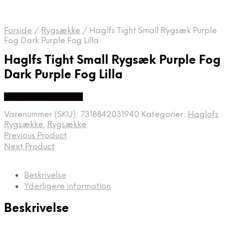
Forside
/
Rygsække
/
Haglfs Tight Small Rygsæk Purple
Fog Dark Purple Fog Lilla
Haglfs Tight Small Rygsæk Purple Fog
Dark Purple Fog Lilla
Se prisen hos hugo p
Varenummer (SKU):
7318842031940
Kategorier:
Haglofs
Rygsække
,
Rygsække
Previous Product
Next Product
Beskrivelse
Yderligere information
Beskrivelse