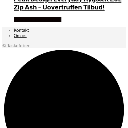
Zip Ash – Uovertruffen Tilbud!
Se prisen hos outmore
Kontakt
Om os
© Taskefeber