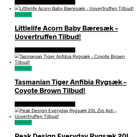
Se prisen hos rygsaeksalg
Nyhed!
Littlelife Acorn Baby Bæresæk –
Uovertruffen Tilbud!
Se prisen hos rygsaeksalg
Nyhed!
Tasmanian Tiger Anfibia Rygsæk –
Coyote Brown Tilbud!
Se prisen hos rygsaeksalg
Nyhed!
Peak Design Everyday Rygsæk 20L