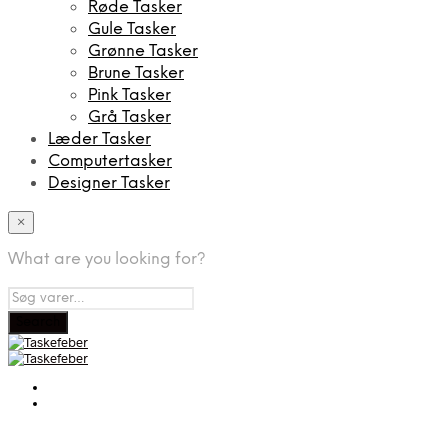
Røde Tasker
Gule Tasker
Grønne Tasker
Brune Tasker
Pink Tasker
Grå Tasker
Læder Tasker
Computertasker
Designer Tasker
×
What are you looking for?