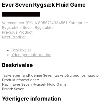
Ever Seven Rygsæk Fluid Game
Se prisen hos hugo p
Varenummer (SKU):
8055714334561
Kategorier:
Rygsække
,
Seven Rygsække
Previous Product
Next Product
Beskrivelse
Yderligere information
Beskrivelse
Taskefeber fandt denne Seven taske på tilbudhos hugo p.
Produktinformationer:
Navn: Ever Seven Rygsæk Fluid Game
Brand: Seven
Yderligere information