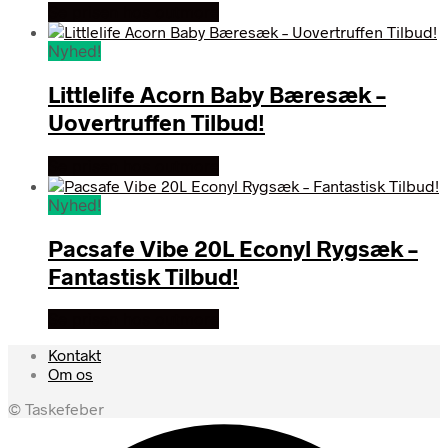
Se prisen hos outmore
Nyhed!
Littlelife Acorn Baby Bæresæk –
Uovertruffen Tilbud!
Se prisen hos outmore
Nyhed!
Pacsafe Vibe 20L Econyl Rygsæk –
Fantastisk Tilbud!
Se prisen hos outmore
Kontakt
Om os
© Taskefeber