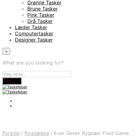
Grønne Tasker
Brune Tasker
Pink Tasker
Grå Tasker
Læder Tasker
Computertasker
Designer Tasker
×
What are you looking for?
Forside
/
Rygsække
/
Ever Seven Rygsæk Fluid Game