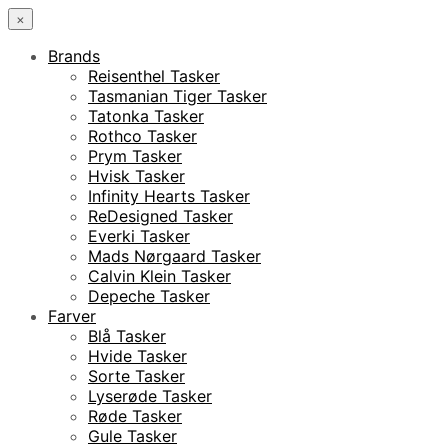
×
Brands
Reisenthel Tasker
Tasmanian Tiger Tasker
Tatonka Tasker
Rothco Tasker
Prym Tasker
Hvisk Tasker
Infinity Hearts Tasker
ReDesigned Tasker
Everki Tasker
Mads Nørgaard Tasker
Calvin Klein Tasker
Depeche Tasker
Farver
Blå Tasker
Hvide Tasker
Sorte Tasker
Lyserøde Tasker
Røde Tasker
Gule Tasker