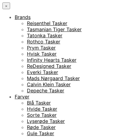
×
Brands
Reisenthel Tasker
Tasmanian Tiger Tasker
Tatonka Tasker
Rothco Tasker
Prym Tasker
Hvisk Tasker
Infinity Hearts Tasker
ReDesigned Tasker
Everki Tasker
Mads Nørgaard Tasker
Calvin Klein Tasker
Depeche Tasker
Farver
Blå Tasker
Hvide Tasker
Sorte Tasker
Lyserøde Tasker
Røde Tasker
Gule Tasker