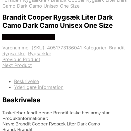
Forside
/
Rygsække
/
Brandit Cooper Rygsæk Liter Dark
Camo Dark Camo Unisex One Size
Brandit Cooper Rygsæk Liter Dark
Camo Dark Camo Unisex One Size
Se prisen hos army star
Varenummer (SKU):
4051773136041
Kategorier:
Brandit
Rygsække
,
Rygsække
Previous Product
Next Product
Beskrivelse
Yderligere information
Beskrivelse
Taskefeber fandt denne Brandit taske hos army star.
Produktinformationer:
Navn: Brandit Cooper Rygsæk Liter Dark Camo
Brand: Brandit