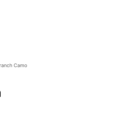
Branch Camo
n