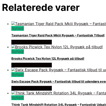
Relaterede varer
Nyhed!
Tasmanian Tiger Raid Pack Mkiii Rygsæk – Fantastisk Tilbud!
Se prisen hos outmore
Nyhed!
Brooks Picwick Tex Nylon 12L Rygsæk på tilbud!
Se prisen hos outmore
Nyhed!
Swix Escape Pack Rygsæk – Fantastisk tilbud til udendørs eve
Se prisen hos outmore
Nyhed!
Think Tank Mindshift Rotation 34L Rygsæk – Fantastisk Udsal