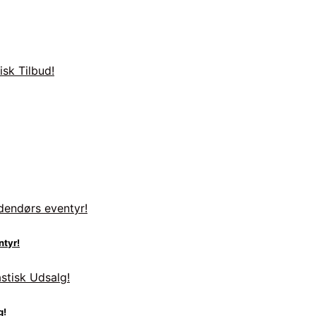
ntyr!
g!