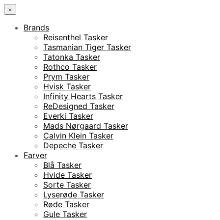
×
Brands
Reisenthel Tasker
Tasmanian Tiger Tasker
Tatonka Tasker
Rothco Tasker
Prym Tasker
Hvisk Tasker
Infinity Hearts Tasker
ReDesigned Tasker
Everki Tasker
Mads Nørgaard Tasker
Calvin Klein Tasker
Depeche Tasker
Farver
Blå Tasker
Hvide Tasker
Sorte Tasker
Lyserøde Tasker
Røde Tasker
Gule Tasker