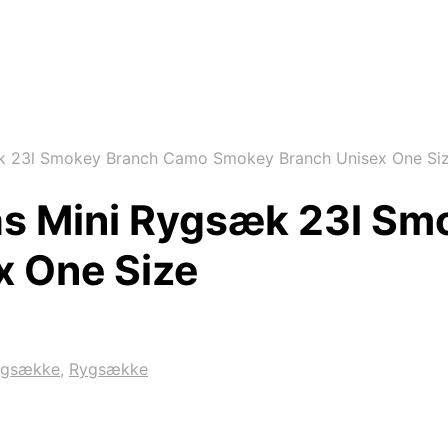
k 23l Smokey Branch Camo Smokey Branch Unisex One Si
as Mini Rygsæk 23l S
 One Size
ygsække
,
Rygsække