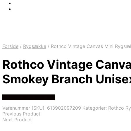
Forside
/
Rygsække
/
Rothco Vintage Canvas Mini Rygsæ
Rothco Vintage Canv
Smokey Branch Unisex
Se prisen hos army star
Varenummer (SKU):
613902097209
Kategorier:
Rothco R
Previous Product
Next Product