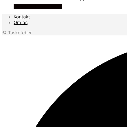
Se prisen hos outmore
Kontakt
Om os
© Taskefeber