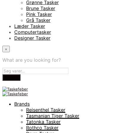
Grønne Tasker
Brune Tasker
Pink Tasker
Grå Tasker
Læder Tasker
Computertasker
Designer Tasker
×
What are you looking for?
Brands
Reisenthel Tasker
Tasmanian Tiger Tasker
Tatonka Tasker
Rothco Tasker