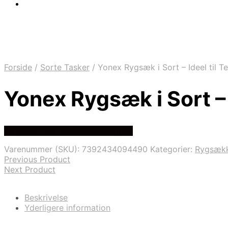
Forside
/
Sorte Tasker
/
Yonex Rygsæk i Sort – Ideel til T
Yonex Rygsæk i Sort – 
Se prisen hos badmintonshoppen
Varenummer (SKU):
7392434094490
Kategorier:
Rygsæk
Previous Product
Next Product
Beskrivelse
Yderligere information