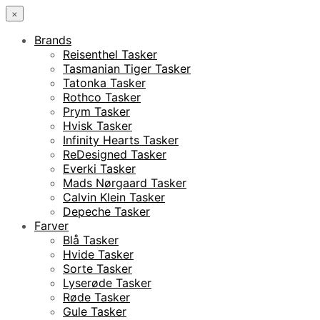
×
Brands
Reisenthel Tasker
Tasmanian Tiger Tasker
Tatonka Tasker
Rothco Tasker
Prym Tasker
Hvisk Tasker
Infinity Hearts Tasker
ReDesigned Tasker
Everki Tasker
Mads Nørgaard Tasker
Calvin Klein Tasker
Depeche Tasker
Farver
Blå Tasker
Hvide Tasker
Sorte Tasker
Lyserøde Tasker
Røde Tasker
Gule Tasker