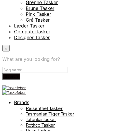
Grønne Tasker
Brune Tasker
Pink Tasker
Grå Tasker
Læder Tasker
Computertasker
Designer Tasker
×
What are you looking for?
Brands
Reisenthel Tasker
Tasmanian Tiger Tasker
Tatonka Tasker
Rothco Tasker
Prym Tasker