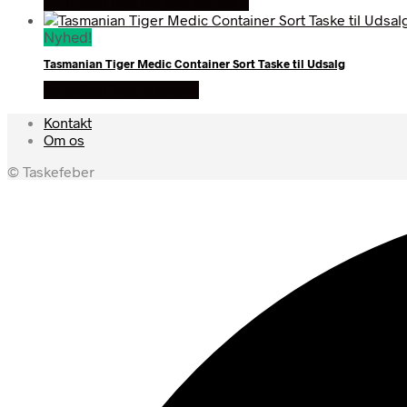
Se prisen hos hertels boresko
Nyhed!
Tasmanian Tiger Medic Container Sort Taske til Udsalg
Se prisen hos outmore
Kontakt
Om os
© Taskefeber