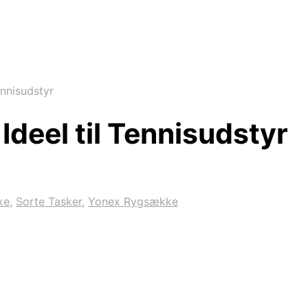
ennisudstyr
Ideel til Tennisudstyr
ke
,
Sorte Tasker
,
Yonex Rygsække