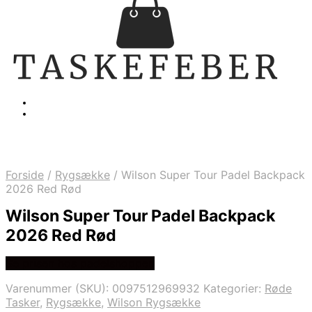
Forside
/
Rygsække
/
Wilson Super Tour Padel Backpack
2026 Red Rød
Wilson Super Tour Padel Backpack
2026 Red Rød
Se prisen hos padelshoppen
Varenummer (SKU):
0097512969932
Kategorier:
Røde
Tasker
,
Rygsække
,
Wilson Rygsække