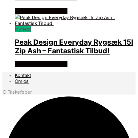
Se prisen hos outmore
Nyhed!
Peak Design Everyday Rygsæk 15l
Zip Ash – Fantastisk Tilbud!
Se prisen hos outmore
Kontakt
Om os
© Taskefeber