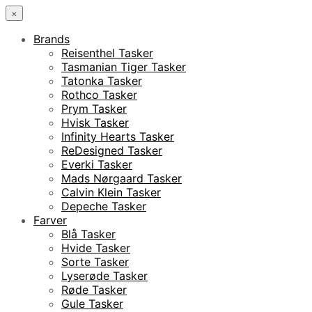
×
Brands
Reisenthel Tasker
Tasmanian Tiger Tasker
Tatonka Tasker
Rothco Tasker
Prym Tasker
Hvisk Tasker
Infinity Hearts Tasker
ReDesigned Tasker
Everki Tasker
Mads Nørgaard Tasker
Calvin Klein Tasker
Depeche Tasker
Farver
Blå Tasker
Hvide Tasker
Sorte Tasker
Lyserøde Tasker
Røde Tasker
Gule Tasker