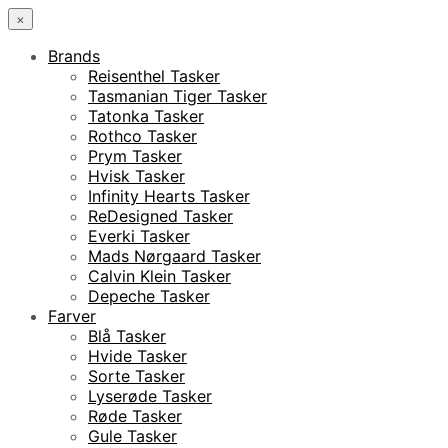
×
Brands
Reisenthel Tasker
Tasmanian Tiger Tasker
Tatonka Tasker
Rothco Tasker
Prym Tasker
Hvisk Tasker
Infinity Hearts Tasker
ReDesigned Tasker
Everki Tasker
Mads Nørgaard Tasker
Calvin Klein Tasker
Depeche Tasker
Farver
Blå Tasker
Hvide Tasker
Sorte Tasker
Lyserøde Tasker
Røde Tasker
Gule Tasker