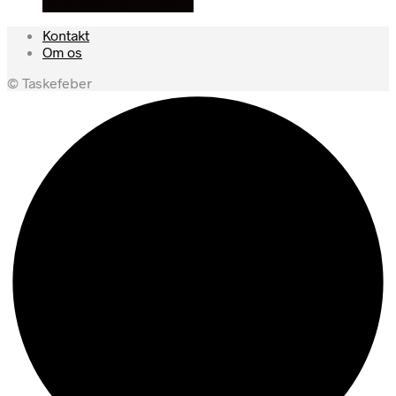
Se prisen hos outmore
Kontakt
Om os
© Taskefeber