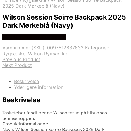
Forside
/
Rygsække
/
Wilson Session Soirre Backpack
2025 Dark Mørkeblå (Navy)
Wilson Session Soirre Backpack 2025
Dark Mørkeblå (Navy)
Se prisen hos tennisshoppen
Varenummer (SKU):
0097512887632
Kategorier:
Rygsække
,
Wilson Rygsække
Previous Product
Next Product
Beskrivelse
Yderligere information
Beskrivelse
Taskefeber fandt denne Wilson taske på tilbudhos
tennisshoppen.
Produktinformationer:
Navn: Wilson Session Soirre Backpack 2025 Dark