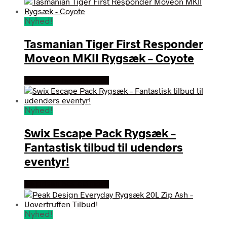
Nyhed!
Tasmanian Tiger First Responder
Moveon MKII Rygsæk – Coyote
Se prisen hos outmore
Nyhed!
Swix Escape Pack Rygsæk –
Fantastisk tilbud til udendørs
eventyr!
Se prisen hos outmore
Nyhed!