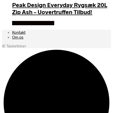
Peak Design Everyday Rygsæk 20L
Zip Ash – Uovertruffen Tilbud!
Se prisen hos outmore
Kontakt
Om os
© Taskefeber