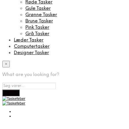
Røde Tasker
Gule Tasker
Grønne Tasker
Brune Tasker
Pink Tasker
Grå Tasker
Læder Tasker
Computertasker
Designer Tasker
×
What are you looking for?