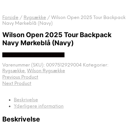
Forside
/
Rygsække
/
Wilson Open 2025 Tour Backpack
Navy Mørkeblå (Navy)
Wilson Open 2025 Tour Backpack
Navy Mørkeblå (Navy)
Se prisen hos tennisshoppen
Varenummer (SKU):
0097512929004
Kategorier:
Rygsække
,
Wilson Rygsække
Previous Product
Next Product
Beskrivelse
Yderligere information
Beskrivelse