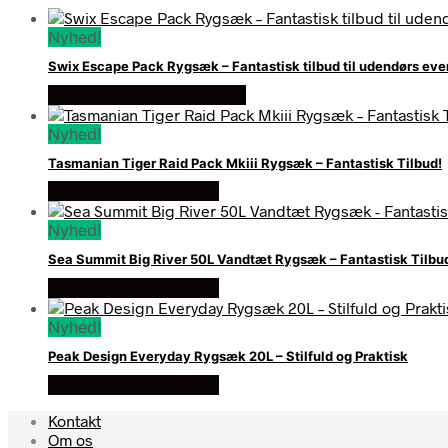
Nyhed!
Swix Escape Pack Rygsæk – Fantastisk tilbud til udendørs eve
Se prisen hos rygsaeksalg
Nyhed!
Tasmanian Tiger Raid Pack Mkiii Rygsæk – Fantastisk Tilbud!
Se prisen hos outmore
Nyhed!
Sea Summit Big River 50L Vandtæt Rygsæk – Fantastisk Tilbu
Se prisen hos outmore
Nyhed!
Peak Design Everyday Rygsæk 20L – Stilfuld og Praktisk
Se prisen hos outmore
Kontakt
Om os