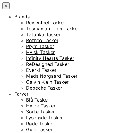
×
Brands
Reisenthel Tasker
Tasmanian Tiger Tasker
Tatonka Tasker
Rothco Tasker
Prym Tasker
Hvisk Tasker
Infinity Hearts Tasker
ReDesigned Tasker
Everki Tasker
Mads Nørgaard Tasker
Calvin Klein Tasker
Depeche Tasker
Farver
Blå Tasker
Hvide Tasker
Sorte Tasker
Lyserøde Tasker
Røde Tasker
Gule Tasker