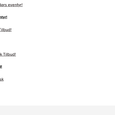
ntyr!
d!