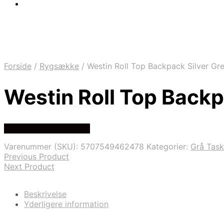
Forside
/
Rygsække
/
Westin Roll Top Backpack Silver Gre
Westin Roll Top Backp
Se prisen hos fiskegrej
Varenummer (SKU):
5707549462478
Kategorier:
Grå Task
Previous Product
Next Product
Beskrivelse
Yderligere information