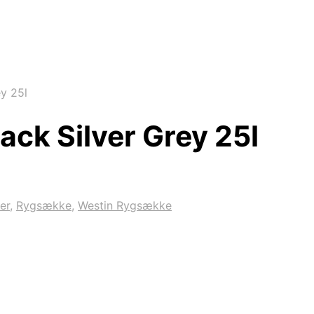
y 25l
ack Silver Grey 25l
er
,
Rygsække
,
Westin Rygsække