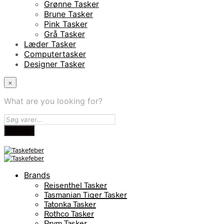
Grønne Tasker
Brune Tasker
Pink Tasker
Grå Tasker
Læder Tasker
Computertasker
Designer Tasker
×
What are you looking for?
Brands
Reisenthel Tasker
Tasmanian Tiger Tasker
Tatonka Tasker
Rothco Tasker
Prym Tasker