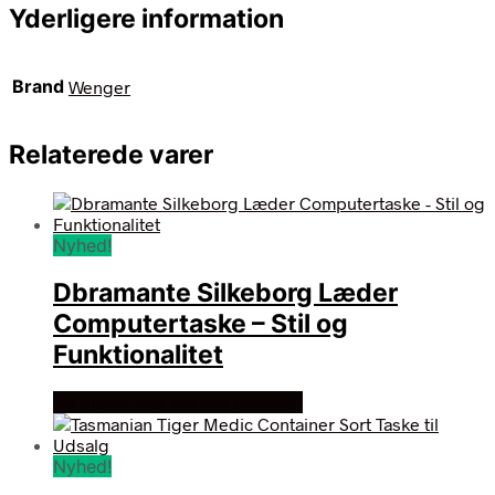
Yderligere information
Brand
Wenger
Relaterede varer
Nyhed!
Dbramante Silkeborg Læder
Computertaske – Stil og
Funktionalitet
Se prisen hos hertels boresko
Nyhed!