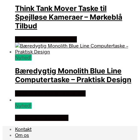
Think Tank Mover Taske til
Spejlløse Kameraer – Mørkeblå
Tilbud
Se prisen hos rygsaeksalg
Nyhed!
Bæredygtig Monolith Blue Line
Computertaske – Praktisk Design
Se prisen hos hertels boresko
Nyhed!
Se prisen hos outmore
Kontakt
Om os