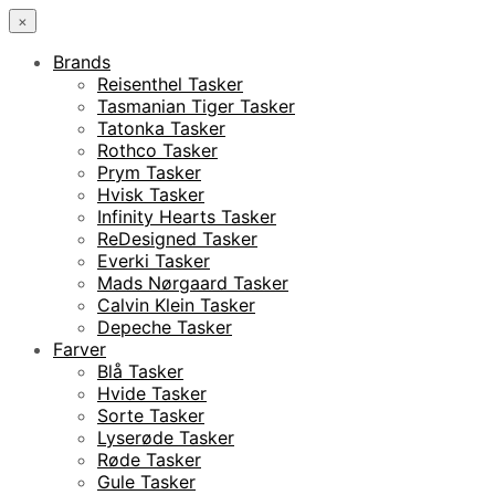
×
Brands
Reisenthel Tasker
Tasmanian Tiger Tasker
Tatonka Tasker
Rothco Tasker
Prym Tasker
Hvisk Tasker
Infinity Hearts Tasker
ReDesigned Tasker
Everki Tasker
Mads Nørgaard Tasker
Calvin Klein Tasker
Depeche Tasker
Farver
Blå Tasker
Hvide Tasker
Sorte Tasker
Lyserøde Tasker
Røde Tasker
Gule Tasker