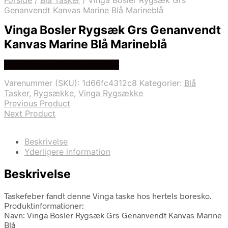
Forside
/
Blå Tasker
/
Vinga Bosler Rygsæk Grs
Genanvendt Kanvas Marine Blå Marineblå
Vinga Bosler Rygsæk Grs Genanvendt
Kanvas Marine Blå Marineblå
Se prisen hos hertels boresko
Varenummer (SKU):
1d66fc4312c8
Kategorier:
Blå
Tasker
,
Rygsække
,
Vinga Rygsække
Previous Product
Next Product
Beskrivelse
Yderligere information
Beskrivelse
Taskefeber fandt denne Vinga taske hos hertels boresko.
Produktinformationer:
Navn: Vinga Bosler Rygsæk Grs Genanvendt Kanvas Marine
Blå