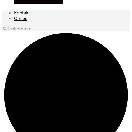
Se prisen hos outmore
Kontakt
Om os
© Taskefeber