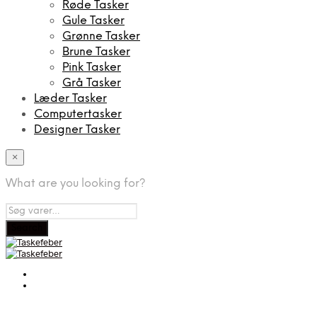
Røde Tasker
Gule Tasker
Grønne Tasker
Brune Tasker
Pink Tasker
Grå Tasker
Læder Tasker
Computertasker
Designer Tasker
×
What are you looking for?