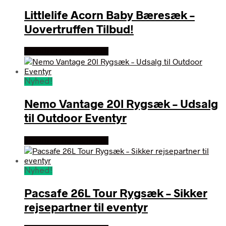
Littlelife Acorn Baby Bæresæk –
Uovertruffen Tilbud!
Se prisen hos outmore
Nyhed!
Nemo Vantage 20l Rygsæk – Udsalg
til Outdoor Eventyr
Se prisen hos outmore
Nyhed!
Pacsafe 26L Tour Rygsæk – Sikker
rejsepartner til eventyr