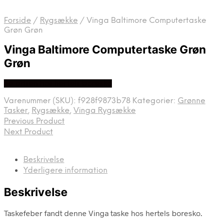
Forside
/
Rygsække
/
Vinga Baltimore Computertaske
Grøn Grøn
Vinga Baltimore Computertaske Grøn
Grøn
Se prisen hos hertels boresko
Varenummer (SKU):
f928f9873b78
Kategorier:
Grønne
Tasker
,
Rygsække
,
Vinga Rygsække
Previous Product
Next Product
Beskrivelse
Yderligere information
Beskrivelse
Taskefeber fandt denne Vinga taske hos hertels boresko.