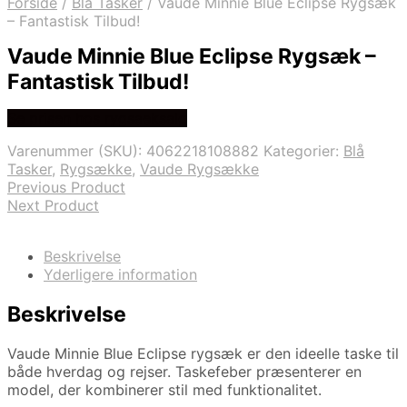
Forside
/
Blå Tasker
/
Vaude Minnie Blue Eclipse Rygsæk
– Fantastisk Tilbud!
Vaude Minnie Blue Eclipse Rygsæk –
Fantastisk Tilbud!
Se prisen hos rygsaeksalg
Varenummer (SKU):
4062218108882
Kategorier:
Blå
Tasker
,
Rygsække
,
Vaude Rygsække
Previous Product
Next Product
Beskrivelse
Yderligere information
Beskrivelse
Vaude Minnie Blue Eclipse rygsæk er den ideelle taske til
både hverdag og rejser. Taskefeber præsenterer en
model, der kombinerer stil med funktionalitet.