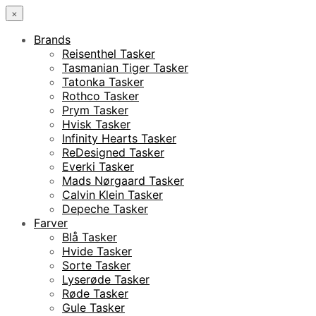
×
Brands
Reisenthel Tasker
Tasmanian Tiger Tasker
Tatonka Tasker
Rothco Tasker
Prym Tasker
Hvisk Tasker
Infinity Hearts Tasker
ReDesigned Tasker
Everki Tasker
Mads Nørgaard Tasker
Calvin Klein Tasker
Depeche Tasker
Farver
Blå Tasker
Hvide Tasker
Sorte Tasker
Lyserøde Tasker
Røde Tasker
Gule Tasker