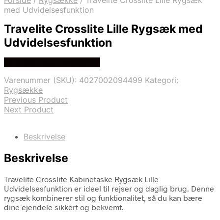
Forside
/
Rygsække
/
Travelite Crosslite Lille Rygsæk
med Udvidelsesfunktion
Travelite Crosslite Lille Rygsæk med
Udvidelsesfunktion
Se prisen hos travelbetter
Varenummer (SKU):
4027002094499
Kategori:
Rygsække
Previous Product
Next Product
Beskrivelse
Beskrivelse
Travelite Crosslite Kabinetaske Rygsæk Lille
Udvidelsesfunktion er ideel til rejser og daglig brug. Denne
rygsæk kombinerer stil og funktionalitet, så du kan bære
dine ejendele sikkert og bekvemt.