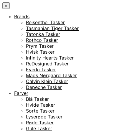
×
Brands
Reisenthel Tasker
Tasmanian Tiger Tasker
Tatonka Tasker
Rothco Tasker
Prym Tasker
Hvisk Tasker
Infinity Hearts Tasker
ReDesigned Tasker
Everki Tasker
Mads Nørgaard Tasker
Calvin Klein Tasker
Depeche Tasker
Farver
Blå Tasker
Hvide Tasker
Sorte Tasker
Lyserøde Tasker
Røde Tasker
Gule Tasker