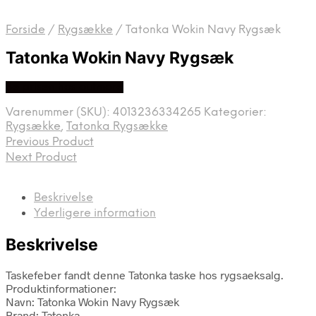
Forside
/
Rygsække
/
Tatonka Wokin Navy Rygsæk
Tatonka Wokin Navy Rygsæk
Se prisen hos outmore
Varenummer (SKU):
4013236334265
Kategorier:
Rygsække
,
Tatonka Rygsække
Previous Product
Next Product
Beskrivelse
Yderligere information
Beskrivelse
Taskefeber fandt denne Tatonka taske hos rygsaeksalg.
Produktinformationer:
Navn: Tatonka Wokin Navy Rygsæk
Brand: Tatonka