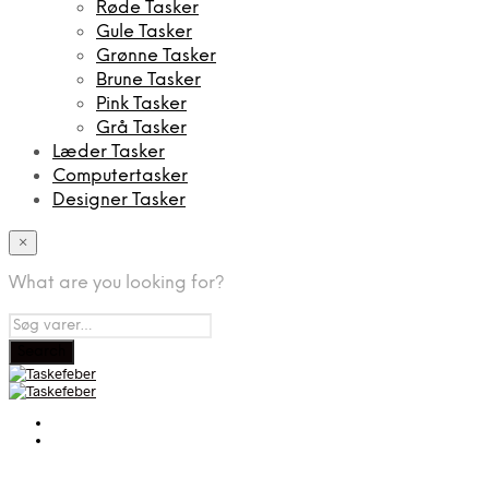
Røde Tasker
Gule Tasker
Grønne Tasker
Brune Tasker
Pink Tasker
Grå Tasker
Læder Tasker
Computertasker
Designer Tasker
×
What are you looking for?