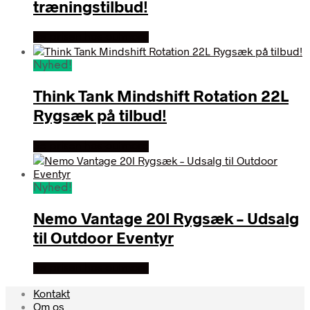
træningstilbud!
Se prisen hos outmore
Nyhed!
Think Tank Mindshift Rotation 22L
Rygsæk på tilbud!
Se prisen hos outmore
Nyhed!
Nemo Vantage 20l Rygsæk – Udsalg
til Outdoor Eventyr
Se prisen hos outmore
Kontakt
Om os