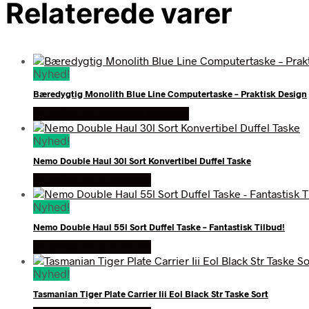
Relaterede varer
Nyhed!
Bæredygtig Monolith Blue Line Computertaske – Praktisk Design
Se prisen hos hertels boresko
Nyhed!
Nemo Double Haul 30l Sort Konvertibel Duffel Taske
Se prisen hos outmore
Nyhed!
Nemo Double Haul 55l Sort Duffel Taske – Fantastisk Tilbud!
Se prisen hos outmore
Nyhed!
Tasmanian Tiger Plate Carrier Iii Eol Black Str Taske Sort