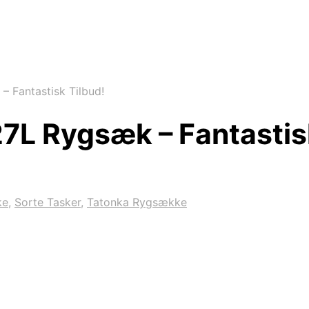
 Fantastisk Tilbud!
7L Rygsæk – Fantastis
ke
,
Sorte Tasker
,
Tatonka Rygsække