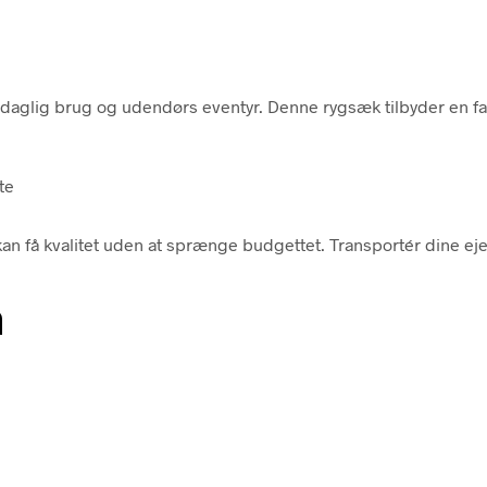
daglig brug og udendørs eventyr. Denne rygsæk tilbyder en fanta
te
u kan få kvalitet uden at sprænge budgettet. Transportér dine ej
n