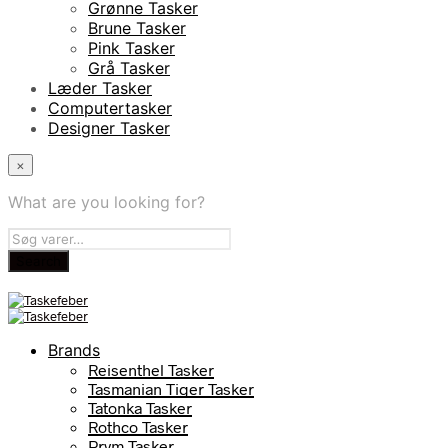
Grønne Tasker
Brune Tasker
Pink Tasker
Grå Tasker
Læder Tasker
Computertasker
Designer Tasker
×
What are you looking for?
Brands
Reisenthel Tasker
Tasmanian Tiger Tasker
Tatonka Tasker
Rothco Tasker
Prym Tasker