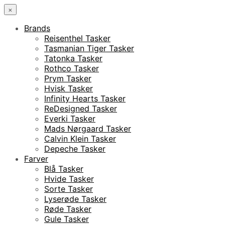
×
Brands
Reisenthel Tasker
Tasmanian Tiger Tasker
Tatonka Tasker
Rothco Tasker
Prym Tasker
Hvisk Tasker
Infinity Hearts Tasker
ReDesigned Tasker
Everki Tasker
Mads Nørgaard Tasker
Calvin Klein Tasker
Depeche Tasker
Farver
Blå Tasker
Hvide Tasker
Sorte Tasker
Lyserøde Tasker
Røde Tasker
Gule Tasker