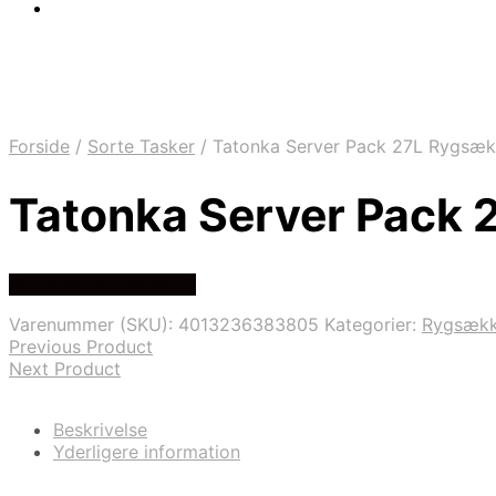
Forside
/
Sorte Tasker
/
Tatonka Server Pack 27L Rygsæk –
Tatonka Server Pack 2
Se prisen hos skisport
Varenummer (SKU):
4013236383805
Kategorier:
Rygsæk
Previous Product
Next Product
Beskrivelse
Yderligere information