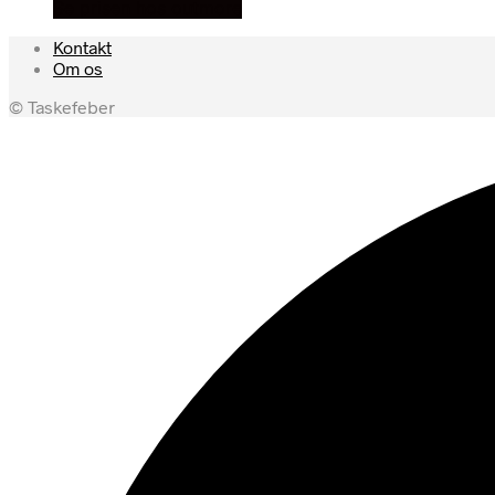
Se prisen hos outmore
Kontakt
Om os
© Taskefeber