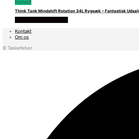
Nyhed!
Think Tank Mindshift Rotation 34L Rygsæk – Fantastisk Udsal
Se prisen hos outmore
Kontakt
Om os
© Taskefeber