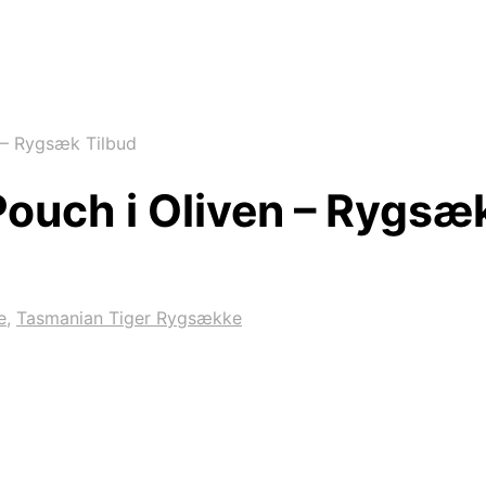
 – Rygsæk Tilbud
ouch i Oliven – Rygsæ
e
,
Tasmanian Tiger Rygsække