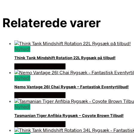
Relaterede varer
Nyhed!
Think Tank Mindshift Rotation 22L Rygsæk på tilbud!
Se prisen hos outmore
Nyhed!
Nemo Vantage 26l Chai Rygsæk – Fantastisk Eventyrtilbud!
Se prisen hos outmore
Nyhed!
Tasmanian Tiger Anfibia Rygsæk – Coyote Brown Tilbud!
Se prisen hos outmore