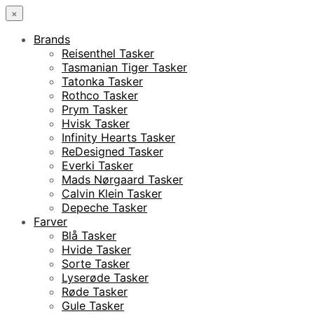
×
Brands
Reisenthel Tasker
Tasmanian Tiger Tasker
Tatonka Tasker
Rothco Tasker
Prym Tasker
Hvisk Tasker
Infinity Hearts Tasker
ReDesigned Tasker
Everki Tasker
Mads Nørgaard Tasker
Calvin Klein Tasker
Depeche Tasker
Farver
Blå Tasker
Hvide Tasker
Sorte Tasker
Lyserøde Tasker
Røde Tasker
Gule Tasker