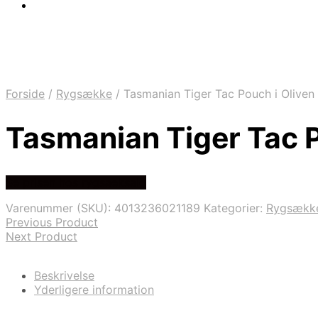
Forside
/
Rygsække
/
Tasmanian Tiger Tac Pouch i Oliven
Tasmanian Tiger Tac P
Se prisen hos rygsaeksalg
Varenummer (SKU):
4013236021189
Kategorier:
Rygsækk
Previous Product
Next Product
Beskrivelse
Yderligere information