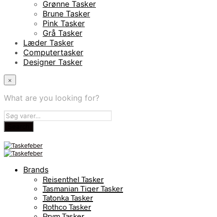
Grønne Tasker
Brune Tasker
Pink Tasker
Grå Tasker
Læder Tasker
Computertasker
Designer Tasker
×
What are you looking for?
Brands
Reisenthel Tasker
Tasmanian Tiger Tasker
Tatonka Tasker
Rothco Tasker
Prym Tasker