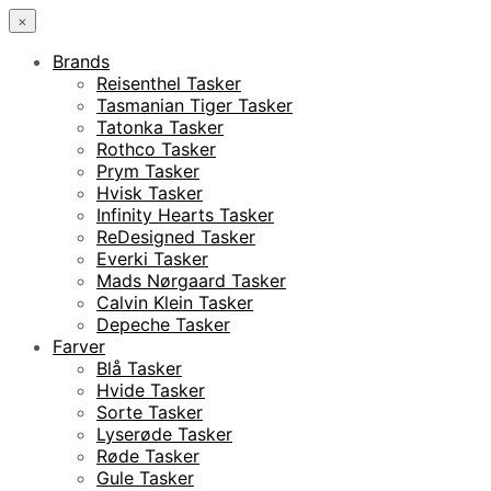
×
Brands
Reisenthel Tasker
Tasmanian Tiger Tasker
Tatonka Tasker
Rothco Tasker
Prym Tasker
Hvisk Tasker
Infinity Hearts Tasker
ReDesigned Tasker
Everki Tasker
Mads Nørgaard Tasker
Calvin Klein Tasker
Depeche Tasker
Farver
Blå Tasker
Hvide Tasker
Sorte Tasker
Lyserøde Tasker
Røde Tasker
Gule Tasker