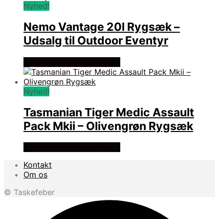
Nyhed!
Nemo Vantage 20l Rygsæk –
Udsalg til Outdoor Eventyr
Se prisen hos rygsaeksalg
Nyhed!
Tasmanian Tiger Medic Assault
Pack Mkii – Olivengrøn Rygsæk
Se prisen hos rygsaeksalg
Kontakt
Om os
© Taskefeber