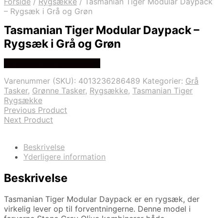
Forside
/
Rygsække
/
Tasmanian Tiger Modular Daypack
– Rygsæk i Grå og Grøn
Tasmanian Tiger Modular Daypack –
Rygsæk i Grå og Grøn
Se prisen hos rygsaeksalg
Varenummer (SKU):
4013236286489
Kategorier:
Grå
Tasker
,
Grønne Tasker
,
Rygsække
,
Tasmanian Tiger
Rygsække
Previous Product
Next Product
Beskrivelse
Yderligere information
Beskrivelse
Tasmanian Tiger Modular Daypack er en rygsæk, der
virkelig lever op til forventningerne. Denne model i