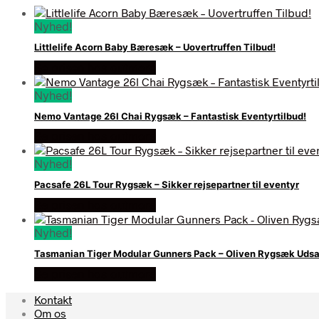
Nyhed!
Littlelife Acorn Baby Bæresæk – Uovertruffen Tilbud!
Se prisen hos outmore
Nyhed!
Nemo Vantage 26l Chai Rygsæk – Fantastisk Eventyrtilbud!
Se prisen hos outmore
Nyhed!
Pacsafe 26L Tour Rygsæk – Sikker rejsepartner til eventyr
Se prisen hos outmore
Nyhed!
Tasmanian Tiger Modular Gunners Pack – Oliven Rygsæk Udsa
Se prisen hos outmore
Kontakt
Om os