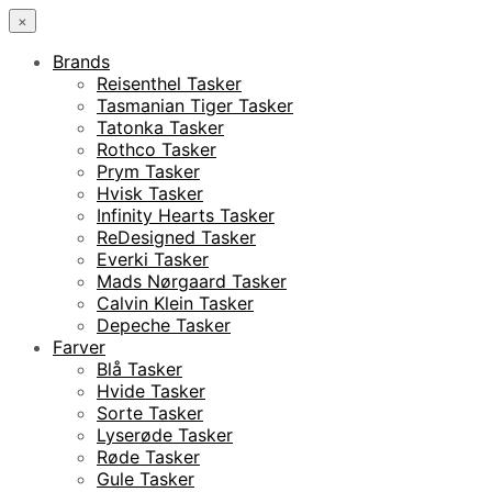
×
Brands
Reisenthel Tasker
Tasmanian Tiger Tasker
Tatonka Tasker
Rothco Tasker
Prym Tasker
Hvisk Tasker
Infinity Hearts Tasker
ReDesigned Tasker
Everki Tasker
Mads Nørgaard Tasker
Calvin Klein Tasker
Depeche Tasker
Farver
Blå Tasker
Hvide Tasker
Sorte Tasker
Lyserøde Tasker
Røde Tasker
Gule Tasker