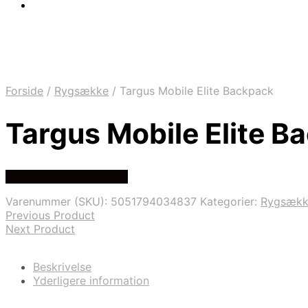
Forside
/
Rygsække
/
Targus Mobile Elite Backpack
Targus Mobile Elite B
Se prisen hos ultrashop
Varenummer (SKU):
5051794034837
Kategorier:
Rygsæk
Previous Product
Next Product
Beskrivelse
Yderligere information