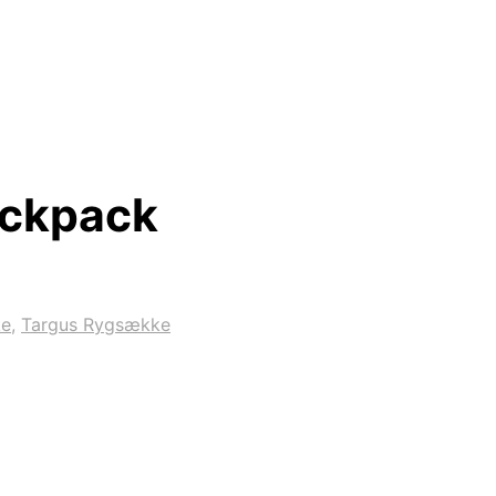
ackpack
ke
,
Targus Rygsække