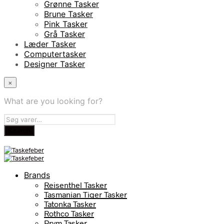
Grønne Tasker
Brune Tasker
Pink Tasker
Grå Tasker
Læder Tasker
Computertasker
Designer Tasker
×
What are you looking for?
Brands
Reisenthel Tasker
Tasmanian Tiger Tasker
Tatonka Tasker
Rothco Tasker
Prym Tasker