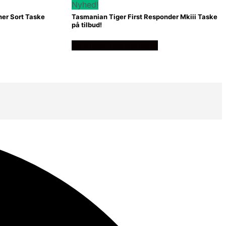
Nyhed!
er Sort Taske
Tasmanian Tiger First Responder Mkiii Taske
på tilbud!
Se prisen hos outmore