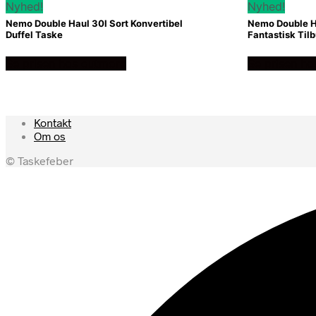
Nyhed!
Nyhed!
Nemo Double Haul 30l Sort Konvertibel
Nemo Double Ha
Duffel Taske
Fantastisk Tilb
Se prisen hos outmore
Se prisen h
Kontakt
Om os
© Taskefeber