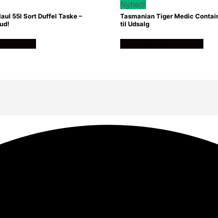
Nyhed!
ul 55l Sort Duffel Taske –
Tasmanian Tiger Medic Contain
ud!
til Udsalg
os outmore
Se prisen hos outmore