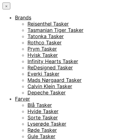
×
Brands
Reisenthel Tasker
Tasmanian Tiger Tasker
Tatonka Tasker
Rothco Tasker
Prym Tasker
Hvisk Tasker
Infinity Hearts Tasker
ReDesigned Tasker
Everki Tasker
Mads Nørgaard Tasker
Calvin Klein Tasker
Depeche Tasker
Farver
Blå Tasker
Hvide Tasker
Sorte Tasker
Lyserøde Tasker
Røde Tasker
Gule Tasker