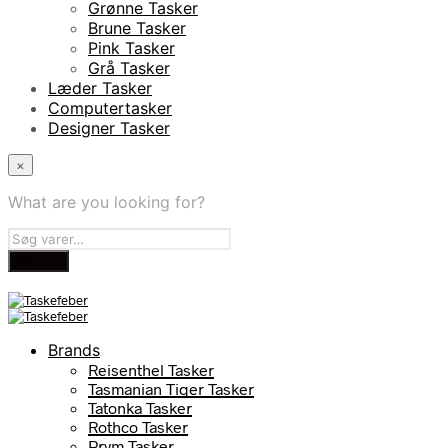
Grønne Tasker
Brune Tasker
Pink Tasker
Grå Tasker
Læder Tasker
Computertasker
Designer Tasker
×
What are you looking for?
Brands
Reisenthel Tasker
Tasmanian Tiger Tasker
Tatonka Tasker
Rothco Tasker
Prym Tasker