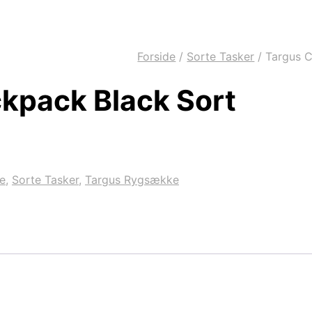
Forside
/
Sorte Tasker
/
Targus C
kpack Black Sort
e
,
Sorte Tasker
,
Targus Rygsække