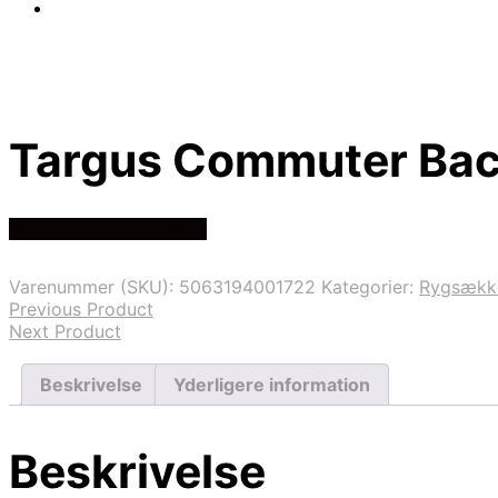
Targus Commuter Bac
Se prisen hos ultrashop
Varenummer (SKU):
5063194001722
Kategorier:
Rygsækk
Previous Product
Next Product
Beskrivelse
Yderligere information
Beskrivelse