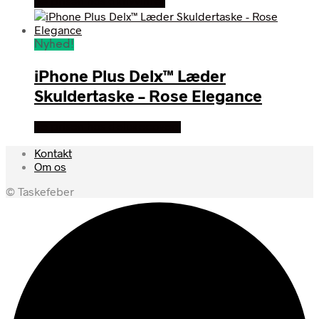
Se prisen hos aktivvinter
Nyhed!
iPhone Plus Delx™ Læder
Skuldertaske – Rose Elegance
Se prisen hos deluxecovers
Kontakt
Om os
© Taskefeber