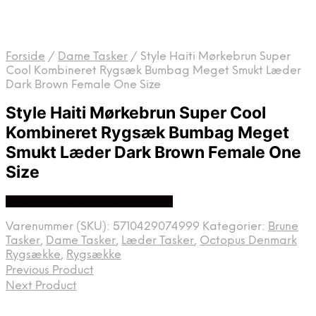
Forside
/
Dame Tasker
/
Style Haiti Mørkebrun Super
Cool Kombineret Rygsæk Bumbag Meget Smukt Læder
Dark Brown Female One Size
Style Haiti Mørkebrun Super Cool
Kombineret Rygsæk Bumbag Meget
Smukt Læder Dark Brown Female One
Size
Se prisen hos octopus denmark
Varenummer (SKU):
5710429074999
Kategorier:
Brune
Tasker
,
Dame Tasker
,
Læder Tasker
,
Octopus Denmark
Rygsække
,
Rygsække
Previous Product
Next Product