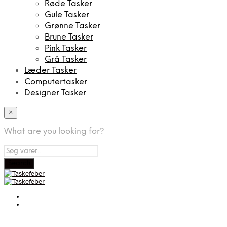
Røde Tasker
Gule Tasker
Grønne Tasker
Brune Tasker
Pink Tasker
Grå Tasker
Læder Tasker
Computertasker
Designer Tasker
×
What are you looking for?