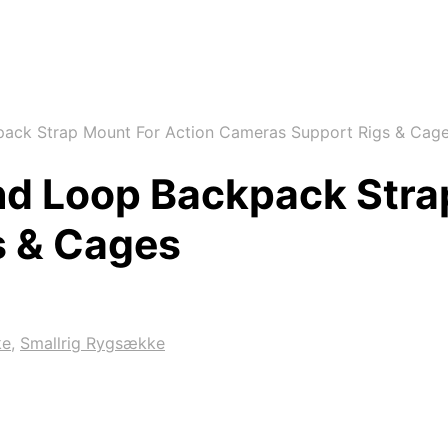
ack Strap Mount For Action Cameras Support Rigs & Cag
nd Loop Backpack Stra
s & Cages
ke
,
Smallrig Rygsække