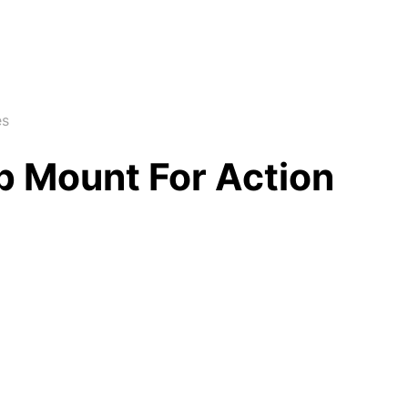
es
p Mount For Action