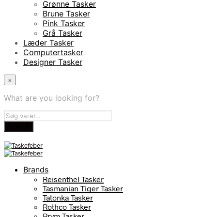
Grønne Tasker
Brune Tasker
Pink Tasker
Grå Tasker
Læder Tasker
Computertasker
Designer Tasker
×
What are you looking for?
Brands
Reisenthel Tasker
Tasmanian Tiger Tasker
Tatonka Tasker
Rothco Tasker
Prym Tasker