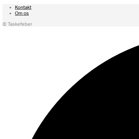
Kontakt
Om os
© Taskefeber