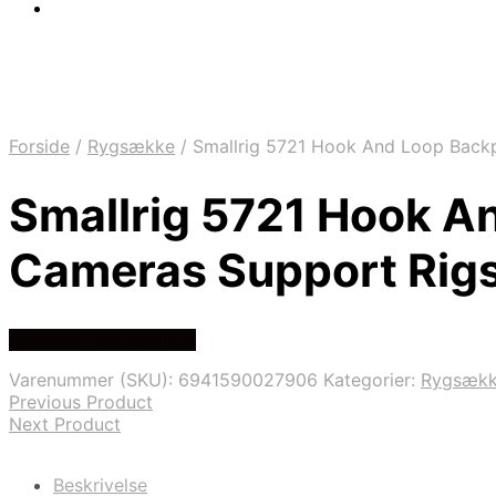
Forside
/
Rygsække
/
Smallrig 5721 Hook And Loop Backp
Smallrig 5721 Hook A
Cameras Support Rig
Se prisen hos maxipro
Varenummer (SKU):
6941590027906
Kategorier:
Rygsæk
Previous Product
Next Product
Beskrivelse