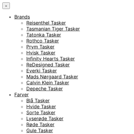
×
Brands
Reisenthel Tasker
Tasmanian Tiger Tasker
Tatonka Tasker
Rothco Tasker
Prym Tasker
Hvisk Tasker
Infinity Hearts Tasker
ReDesigned Tasker
Everki Tasker
Mads Nørgaard Tasker
Calvin Klein Tasker
Depeche Tasker
Farver
Blå Tasker
Hvide Tasker
Sorte Tasker
Lyserøde Tasker
Røde Tasker
Gule Tasker