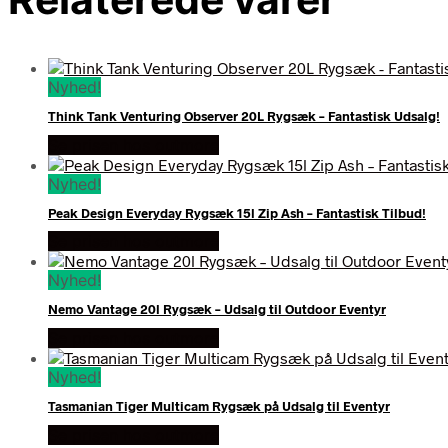
Nyhed!
Think Tank Venturing Observer 20L Rygsæk – Fantastisk Udsalg!
Se prisen hos outmore
Nyhed!
Peak Design Everyday Rygsæk 15l Zip Ash – Fantastisk Tilbud!
Se prisen hos outmore
Nyhed!
Nemo Vantage 20l Rygsæk – Udsalg til Outdoor Eventyr
Se prisen hos outmore
Nyhed!
Tasmanian Tiger Multicam Rygsæk på Udsalg til Eventyr
Se prisen hos outmore