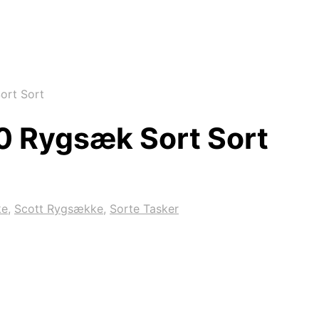
ort Sort
10 Rygsæk Sort Sort
ke
,
Scott Rygsække
,
Sorte Tasker