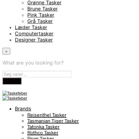
Grønne Tasker
Brune Tasker
Pink Tasker
Grå Tasker
Læder Tasker
Computertasker
Designer Tasker
×
What are you looking for?
Brands
Reisenthel Tasker
Tasmanian Tiger Tasker
Tatonka Tasker
Rothco Tasker
Prym Tasker