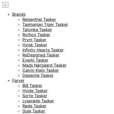
×
Brands
Reisenthel Tasker
Tasmanian Tiger Tasker
Tatonka Tasker
Rothco Tasker
Prym Tasker
Hvisk Tasker
Infinity Hearts Tasker
ReDesigned Tasker
Everki Tasker
Mads Nørgaard Tasker
Calvin Klein Tasker
Depeche Tasker
Farver
Blå Tasker
Hvide Tasker
Sorte Tasker
Lyserøde Tasker
Røde Tasker
Gule Tasker