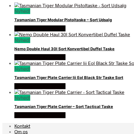
Nyhed!
Tasmanian Tiger Modular Pistoltaske – Sort Udsalg
Se prisen hos outmore
Nyhed!
Nemo Double Haul 30l Sort Konvertibel Duffel Taske
Se prisen hos outmore
Nyhed!
Tasmanian Tiger Plate Carrier Iii Eol Black Str Taske Sort
Se prisen hos outmore
Nyhed!
Tasmanian Tiger Plate Carrier – Sort Tactical Taske
Se prisen hos outmore
Kontakt
Om os