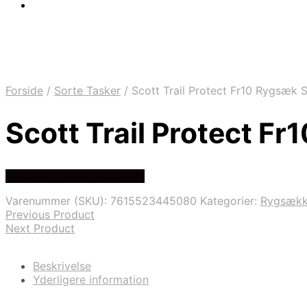
Forside
/
Sorte Tasker
/
Scott Trail Protect Fr10 Rygsæk S
Scott Trail Protect Fr
Se prisen hos cykelpartner
Varenummer (SKU):
7615523445080
Kategorier:
Rygsæk
Previous Product
Next Product
Beskrivelse
Yderligere information