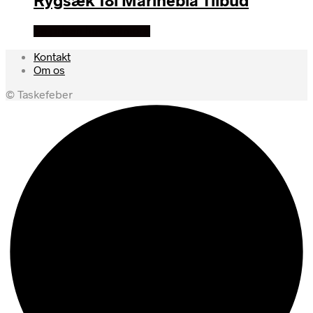
Se prisen hos outmore
Kontakt
Om os
© Taskefeber