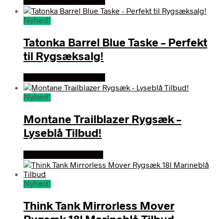
Se prisen hos outmore
Nyhed!
Tatonka Barrel Blue Taske – Perfekt
til Rygsæksalg!
Se prisen hos outmore
Nyhed!
Montane Trailblazer Rygsæk –
Lyseblå Tilbud!
Se prisen hos skisport
Nyhed!
Think Tank Mirrorless Mover
Rygsæk 18l Marineblå Tilbud