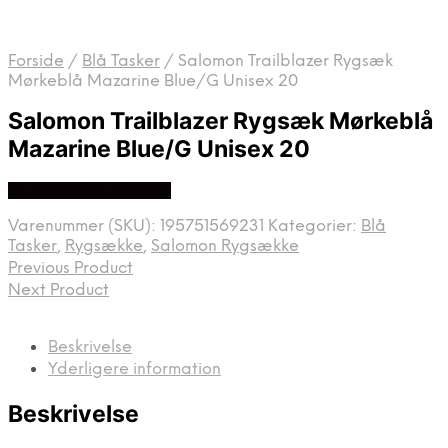
Forside
/
Blå Tasker
/
Salomon Trailblazer Rygsæk
Mørkeblå Mazarine Blue/G Unisex 20
Salomon Trailblazer Rygsæk Mørkeblå
Mazarine Blue/G Unisex 20
Se prisen hos skisport
Varenummer (SKU):
195751569231
Kategorier:
Blå
Tasker
,
Rygsække
,
Salomon Rygsække
Previous Product
Next Product
Beskrivelse
Yderligere information
Beskrivelse