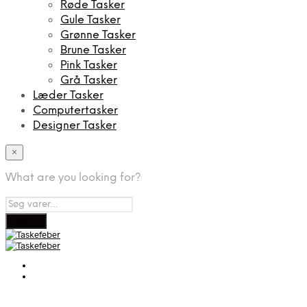
Røde Tasker
Gule Tasker
Grønne Tasker
Brune Tasker
Pink Tasker
Grå Tasker
Læder Tasker
Computertasker
Designer Tasker
×
What are you looking for?