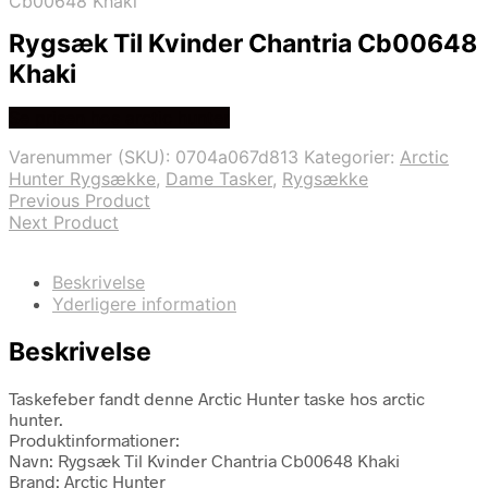
Cb00648 Khaki
Rygsæk Til Kvinder Chantria Cb00648
Khaki
Se prisen hos arctic hunter
Varenummer (SKU):
0704a067d813
Kategorier:
Arctic
Hunter Rygsække
,
Dame Tasker
,
Rygsække
Previous Product
Next Product
Beskrivelse
Yderligere information
Beskrivelse
Taskefeber fandt denne Arctic Hunter taske hos arctic
hunter.
Produktinformationer:
Navn: Rygsæk Til Kvinder Chantria Cb00648 Khaki
Brand: Arctic Hunter