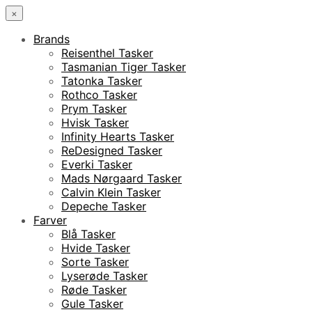
×
Brands
Reisenthel Tasker
Tasmanian Tiger Tasker
Tatonka Tasker
Rothco Tasker
Prym Tasker
Hvisk Tasker
Infinity Hearts Tasker
ReDesigned Tasker
Everki Tasker
Mads Nørgaard Tasker
Calvin Klein Tasker
Depeche Tasker
Farver
Blå Tasker
Hvide Tasker
Sorte Tasker
Lyserøde Tasker
Røde Tasker
Gule Tasker