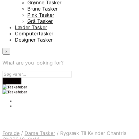
Grønne Tasker
Brune Tasker
Pink Tasker
Grå Tasker
Læder Tasker
Computertasker
Designer Tasker
×
What are you looking for?
Forside
/
Dame Tasker
/
Rygsæk Til Kvinder Chantria