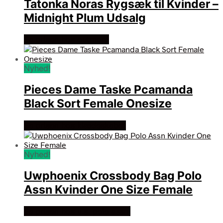
Tatonka Noras Rygsæk til Kvinder –
Midnight Plum Udsalg
Se prisen hos outmore
Nyhed!
Pieces Dame Taske Pcamanda
Black Sort Female Onesize
Se prisen hos klædeskabet
Nyhed!
Uwphoenix Crossbody Bag Polo
Assn Kvinder One Size Female
Se prisen hos u.s. polo assn.