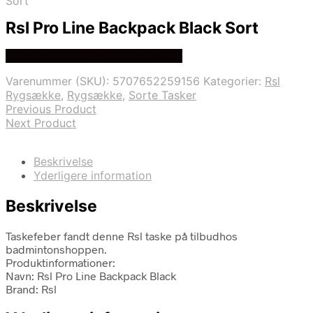
Sort
Rsl Pro Line Backpack Black Sort
Se prisen hos badmintonshoppen
Varenummer (SKU):
5707652259156
Kategorier:
Rsl
Rygsække
,
Rygsække
,
Sorte Tasker
Previous Product
Next Product
Beskrivelse
Yderligere information
Beskrivelse
Taskefeber fandt denne Rsl taske på tilbudhos
badmintonshoppen.
Produktinformationer:
Navn: Rsl Pro Line Backpack Black
Brand: Rsl