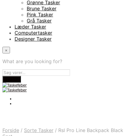
Grønne Tasker
Brune Tasker
Pink Tasker
Grå Tasker
Læder Tasker
Computertasker
Designer Tasker
×
What are you looking for?
Forside
/
Sorte Tasker
/
Rsl Pro Line Backpack Black