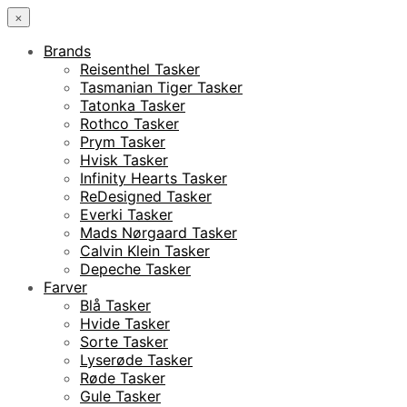
×
Brands
Reisenthel Tasker
Tasmanian Tiger Tasker
Tatonka Tasker
Rothco Tasker
Prym Tasker
Hvisk Tasker
Infinity Hearts Tasker
ReDesigned Tasker
Everki Tasker
Mads Nørgaard Tasker
Calvin Klein Tasker
Depeche Tasker
Farver
Blå Tasker
Hvide Tasker
Sorte Tasker
Lyserøde Tasker
Røde Tasker
Gule Tasker