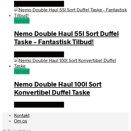
Se prisen hos outmore
Nyhed!
Nemo Double Haul 55l Sort Duffel
Taske – Fantastisk Tilbud!
Se prisen hos outmore
Nyhed!
Nemo Double Haul 100l Sort
Konvertibel Duffel Taske
Se prisen hos outmore
Kontakt
Om os
© Taskefeber