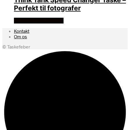
Perfekt til fotografer
Se prisen hos outmore
Kontakt
Om os
© Taskefeber