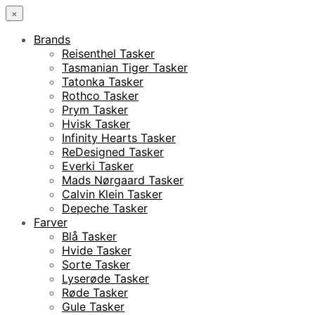
×
Brands
Reisenthel Tasker
Tasmanian Tiger Tasker
Tatonka Tasker
Rothco Tasker
Prym Tasker
Hvisk Tasker
Infinity Hearts Tasker
ReDesigned Tasker
Everki Tasker
Mads Nørgaard Tasker
Calvin Klein Tasker
Depeche Tasker
Farver
Blå Tasker
Hvide Tasker
Sorte Tasker
Lyserøde Tasker
Røde Tasker
Gule Tasker