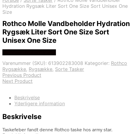
Forside
/
Sorte Tasker
/
Rothco Molle Vandbeholder
Hydration Rygsæk Liter Sort One Size Sort Unisex One
Size
Rothco Molle Vandbeholder Hydration
Rygsæk Liter Sort One Size Sort
Unisex One Size
Se prisen hos army star
Varenummer (SKU):
613902283008
Kategorier:
Rothco
Rygsække
,
Rygsække
,
Sorte Tasker
Previous Product
Next Product
Beskrivelse
Yderligere information
Beskrivelse
Taskefeber fandt denne Rothco taske hos army star.