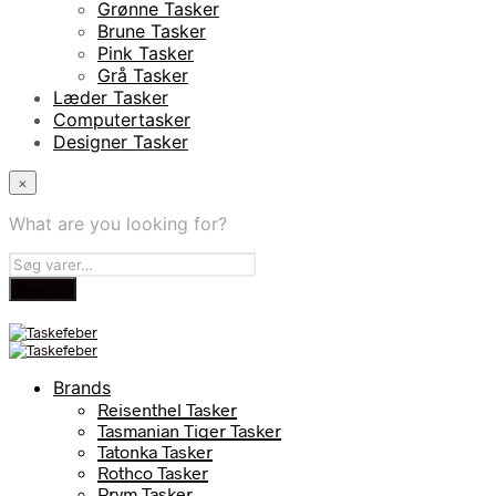
Grønne Tasker
Brune Tasker
Pink Tasker
Grå Tasker
Læder Tasker
Computertasker
Designer Tasker
×
What are you looking for?
Brands
Reisenthel Tasker
Tasmanian Tiger Tasker
Tatonka Tasker
Rothco Tasker
Prym Tasker