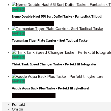
Nyhed!
Nemo Double Haul 55l Sort Duffel Taske – Fantastisk Tilbud!
Se prisen hos outmore
Nyhed!
Tasmanian Tiger Plate Carrier – Sort Tactical Taske
Se prisen hos outmore
Nyhed!
Think Tank Speed Changer Taske – Perfekt til fotografer
Se prisen hos outmore
Nyhed!
Vaude Aqua Back Plus Taske – Perfekt til cykelture!
Se prisen hos bikepack
Kontakt
Om os