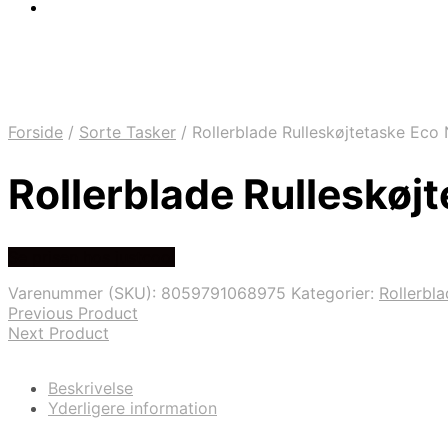
Forside
/
Sorte Tasker
/
Rollerblade Rulleskøjtetaske Eco
Rollerblade Rulleskøj
Se prisen hos justcool
Varenummer (SKU):
8059791068975
Kategorier:
Rollerbl
Previous Product
Next Product
Beskrivelse
Yderligere information