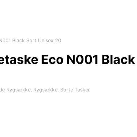
 N001 Black Sort Unisex 20
tetaske Eco N001 Black
ade Rygsække
,
Rygsække
,
Sorte Tasker