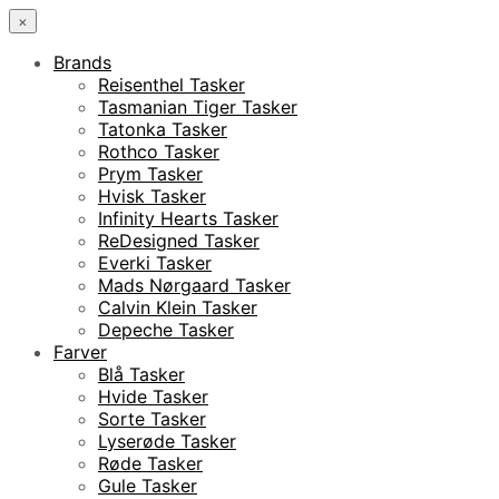
×
Brands
Reisenthel Tasker
Tasmanian Tiger Tasker
Tatonka Tasker
Rothco Tasker
Prym Tasker
Hvisk Tasker
Infinity Hearts Tasker
ReDesigned Tasker
Everki Tasker
Mads Nørgaard Tasker
Calvin Klein Tasker
Depeche Tasker
Farver
Blå Tasker
Hvide Tasker
Sorte Tasker
Lyserøde Tasker
Røde Tasker
Gule Tasker