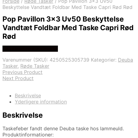
Forside
/
Røde Tasker
/
Pop Pavillon 3×3 Uv50
Beskyttelse Vandtæt Foldbar Med Taske Capri Rød Rød
Pop Pavillon 3×3 Uv50 Beskyttelse
Vandtæt Foldbar Med Taske Capri Rød
Rød
Se prisen hos lammeuld
Varenummer (SKU):
4250525305739
Kategorier:
Deuba
Tasker
,
Røde Tasker
Previous Product
Next Product
Beskrivelse
Yderligere information
Beskrivelse
Taskefeber fandt denne Deuba taske hos lammeuld.
Produktinformationer: