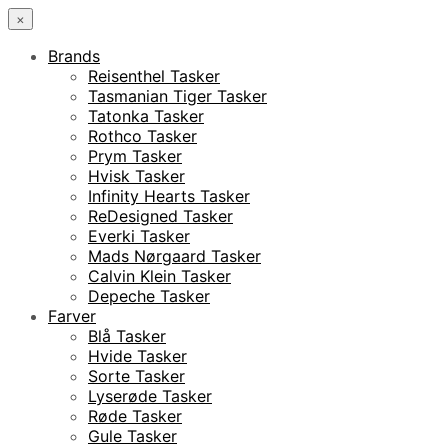
×
Brands
Reisenthel Tasker
Tasmanian Tiger Tasker
Tatonka Tasker
Rothco Tasker
Prym Tasker
Hvisk Tasker
Infinity Hearts Tasker
ReDesigned Tasker
Everki Tasker
Mads Nørgaard Tasker
Calvin Klein Tasker
Depeche Tasker
Farver
Blå Tasker
Hvide Tasker
Sorte Tasker
Lyserøde Tasker
Røde Tasker
Gule Tasker