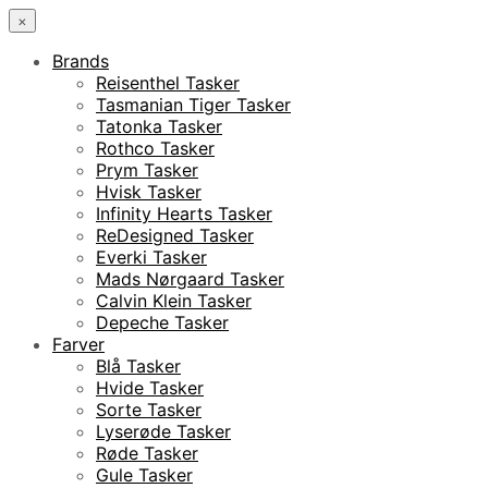
×
Brands
Reisenthel Tasker
Tasmanian Tiger Tasker
Tatonka Tasker
Rothco Tasker
Prym Tasker
Hvisk Tasker
Infinity Hearts Tasker
ReDesigned Tasker
Everki Tasker
Mads Nørgaard Tasker
Calvin Klein Tasker
Depeche Tasker
Farver
Blå Tasker
Hvide Tasker
Sorte Tasker
Lyserøde Tasker
Røde Tasker
Gule Tasker