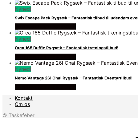
Nyhed!
Swix Escape Pack Rygsæk – Fantastisk tilbud til udendørs eve
Se prisen hos rygsaeksalg
Nyhed!
Orca 165 Duffle Rygsæk – Fantastisk træningstilbud!
Se prisen hos rygsaeksalg
Nyhed!
Nemo Vantage 26l Chai Rygsæk – Fantastisk Eventyrtilbud!
Se prisen hos rygsaeksalg
Kontakt
Om os
© Taskefeber