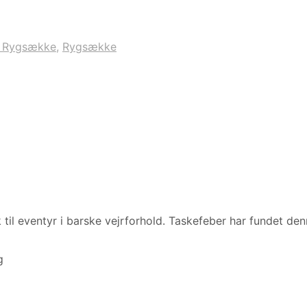
a Rygsække
,
Rygsække
til eventyr i barske vejrforhold. Taskefeber har fundet den
g