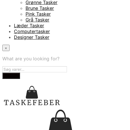
Grønne Tasker
Brune Tasker
Pink Tasker
Grå Tasker
Læder Tasker
Computertasker
Designer Tasker
×
What are you looking for?