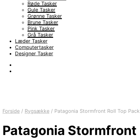
Røde Tasker
Gule Tasker
Grønne Tasker
Brune Tasker
Pink Tasker
Grå Tasker
Læder Tasker
Computertasker
Designer Tasker
Forside
/
Rygsække
/
Patagonia Stormfront Roll Top Pack 
Patagonia Stormfront R