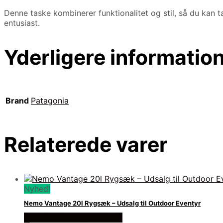
Denne taske kombinerer funktionalitet og stil, så du kan
entusiast.
Yderligere informatio
Brand
Patagonia
Relaterede varer
Nyhed!
Nemo Vantage 20l Rygsæk – Udsalg til Outdoor Eventyr
Se prisen hos rygsaeksalg