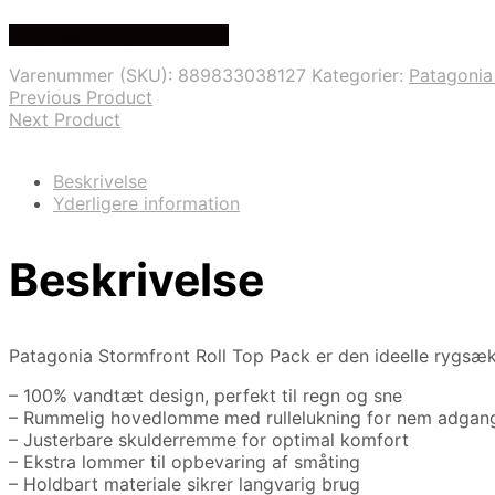
Se prisen hos pro outdoor
Varenummer (SKU):
889833038127
Kategorier:
Patagoni
Previous Product
Next Product
Beskrivelse
Yderligere information
Beskrivelse
Patagonia Stormfront Roll Top Pack er den ideelle rygsæk 
– 100% vandtæt design, perfekt til regn og sne
– Rummelig hovedlomme med rullelukning for nem adgan
– Justerbare skulderremme for optimal komfort
– Ekstra lommer til opbevaring af småting
– Holdbart materiale sikrer langvarig brug