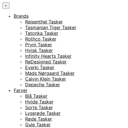
×
Brands
Reisenthel Tasker
Tasmanian Tiger Tasker
Tatonka Tasker
Rothco Tasker
Prym Tasker
Hvisk Tasker
Infinity Hearts Tasker
ReDesigned Tasker
Everki Tasker
Mads Nørgaard Tasker
Calvin Klein Tasker
Depeche Tasker
Farver
Blå Tasker
Hvide Tasker
Sorte Tasker
Lyserøde Tasker
Røde Tasker
Gule Tasker