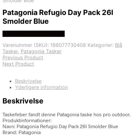
Smolder Blue
Patagonia Refugio Day Pack 26l
Smolder Blue
Se prisen hos pro outdoor
Varenummer (SKU):
198077730408
Kategorier:
Blå
Tasker
,
Patagonia Tasker
Previous Product
Next Product
Beskrivelse
Yderligere information
Beskrivelse
Taskefeber fandt denne Patagonia taske hos pro outdoor.
Produktinformationer:
Navn: Patagonia Refugio Day Pack 26l Smolder Blue
Brand: Patagonia