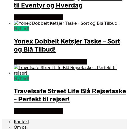
til Eventyr og Hverdag
Se prisen hos outmore
Nyhed!
Yonex Dobbelt Ketsjer Taske – Sort
og Blå Tilbud!
Se prisen hos badmintonshoppen
Nyhed!
Travelsafe Street Life Blå Rejsetaske
– Perfekt til rejser!
Se prisen hos outmore
Kontakt
Om os