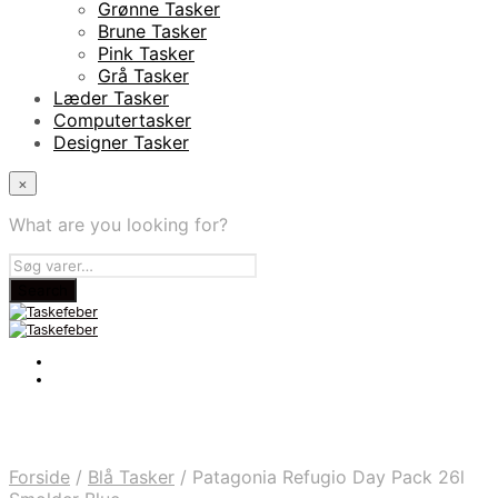
Grønne Tasker
Brune Tasker
Pink Tasker
Grå Tasker
Læder Tasker
Computertasker
Designer Tasker
×
What are you looking for?
Forside
/
Blå Tasker
/
Patagonia Refugio Day Pack 26l