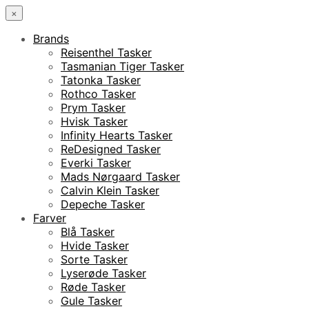
×
Brands
Reisenthel Tasker
Tasmanian Tiger Tasker
Tatonka Tasker
Rothco Tasker
Prym Tasker
Hvisk Tasker
Infinity Hearts Tasker
ReDesigned Tasker
Everki Tasker
Mads Nørgaard Tasker
Calvin Klein Tasker
Depeche Tasker
Farver
Blå Tasker
Hvide Tasker
Sorte Tasker
Lyserøde Tasker
Røde Tasker
Gule Tasker