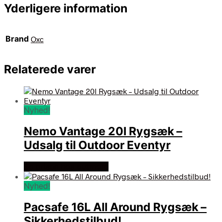
Yderligere information
Brand
Oxc
Relaterede varer
Nyhed!
Nemo Vantage 20l Rygsæk –
Udsalg til Outdoor Eventyr
Se prisen hos outmore
Nyhed!
Pacsafe 16L All Around Rygsæk –
Sikkerhedstilbud!