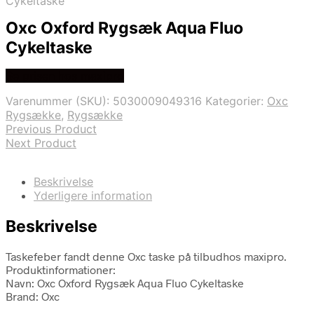
Cykeltaske
Oxc Oxford Rygsæk Aqua Fluo
Cykeltaske
Se prisen hos maxipro
Varenummer (SKU):
5030009049316
Kategorier:
Oxc
Rygsække
,
Rygsække
Previous Product
Next Product
Beskrivelse
Yderligere information
Beskrivelse
Taskefeber fandt denne Oxc taske på tilbudhos maxipro.
Produktinformationer:
Navn: Oxc Oxford Rygsæk Aqua Fluo Cykeltaske
Brand: Oxc