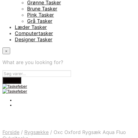
Grønne Tasker
Brune Tasker
Pink Tasker
Grå Tasker
Læder Tasker
Computertasker
Designer Tasker
×
What are you looking for?
Forside
/
Rygsække
/
Oxc Oxford Rygsæk Aqua Fluo