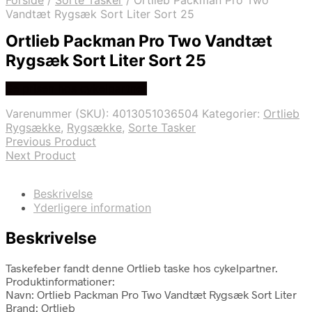
Forside
/
Sorte Tasker
/
Ortlieb Packman Pro Two
Vandtæt Rygsæk Sort Liter Sort 25
Ortlieb Packman Pro Two Vandtæt
Rygsæk Sort Liter Sort 25
Se prisen hos cykelpartner
Varenummer (SKU):
4013051036504
Kategorier:
Ortlieb
Rygsække
,
Rygsække
,
Sorte Tasker
Previous Product
Next Product
Beskrivelse
Yderligere information
Beskrivelse
Taskefeber fandt denne Ortlieb taske hos cykelpartner.
Produktinformationer:
Navn: Ortlieb Packman Pro Two Vandtæt Rygsæk Sort Liter
Brand: Ortlieb