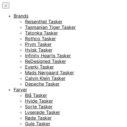
×
Brands
Reisenthel Tasker
Tasmanian Tiger Tasker
Tatonka Tasker
Rothco Tasker
Prym Tasker
Hvisk Tasker
Infinity Hearts Tasker
ReDesigned Tasker
Everki Tasker
Mads Nørgaard Tasker
Calvin Klein Tasker
Depeche Tasker
Farver
Blå Tasker
Hvide Tasker
Sorte Tasker
Lyserøde Tasker
Røde Tasker
Gule Tasker