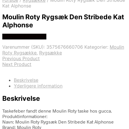
Forside
/
Rygsække
/
Moulin Roty Rygsæk Den Stribede
Kat Alphonse
Moulin Roty Rygsæk Den Stribede Kat
Alphonse
Se prisen hos gucca
Varenummer (SKU):
3575676660706
Kategorier:
Moulin
Roty Rygsække
,
Rygsække
Previous Product
Next Product
Beskrivelse
Yderligere information
Beskrivelse
Taskefeber fandt denne Moulin Roty taske hos gucca.
Produktinformationer:
Navn: Moulin Roty Rygsæk Den Stribede Kat Alphonse
Brand: Moulin Roty