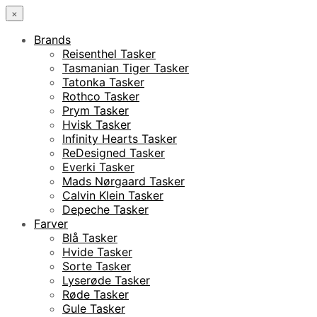
×
Brands
Reisenthel Tasker
Tasmanian Tiger Tasker
Tatonka Tasker
Rothco Tasker
Prym Tasker
Hvisk Tasker
Infinity Hearts Tasker
ReDesigned Tasker
Everki Tasker
Mads Nørgaard Tasker
Calvin Klein Tasker
Depeche Tasker
Farver
Blå Tasker
Hvide Tasker
Sorte Tasker
Lyserøde Tasker
Røde Tasker
Gule Tasker