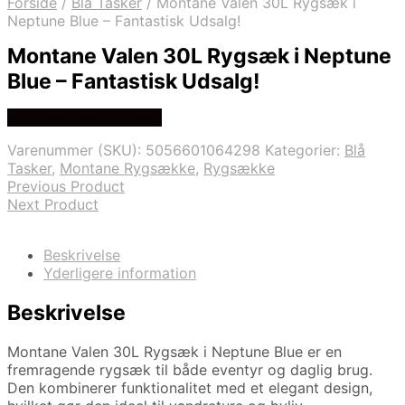
Forside
/
Blå Tasker
/
Montane Valen 30L Rygsæk i
Neptune Blue – Fantastisk Udsalg!
Montane Valen 30L Rygsæk i Neptune
Blue – Fantastisk Udsalg!
Se prisen hos outmore
Varenummer (SKU):
5056601064298
Kategorier:
Blå
Tasker
,
Montane Rygsække
,
Rygsække
Previous Product
Next Product
Beskrivelse
Yderligere information
Beskrivelse
Montane Valen 30L Rygsæk i Neptune Blue er en
fremragende rygsæk til både eventyr og daglig brug.
Den kombinerer funktionalitet med et elegant design,