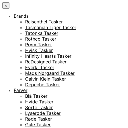
×
Brands
Reisenthel Tasker
Tasmanian Tiger Tasker
Tatonka Tasker
Rothco Tasker
Prym Tasker
Hvisk Tasker
Infinity Hearts Tasker
ReDesigned Tasker
Everki Tasker
Mads Nørgaard Tasker
Calvin Klein Tasker
Depeche Tasker
Farver
Blå Tasker
Hvide Tasker
Sorte Tasker
Lyserøde Tasker
Røde Tasker
Gule Tasker