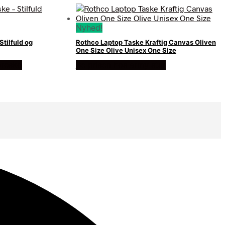
Nyhed!
Stilfuld og
Rothco Laptop Taske Kraftig Canvas Oliven
One Size Olive Unisex One Size
oresko
Se prisen hos army star