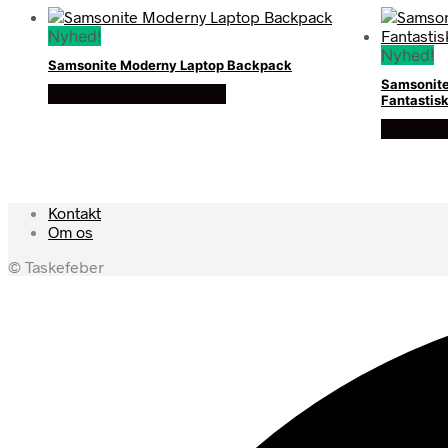
Nyhed!
Nyhed!
Samsonite Moderny Laptop Backpack
Samsonite
Se prisen hos ultrashop
Fantastisk
Se prise
Kontakt
Om os
© Taskefeber