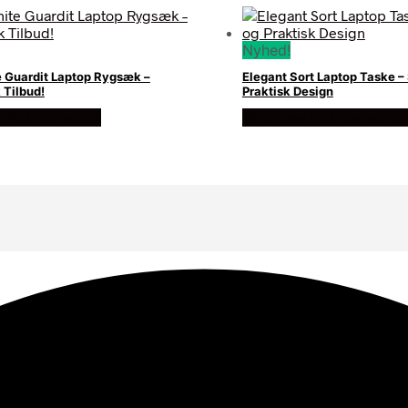
Nyhed!
 Guardit Laptop Rygsæk –
Elegant Sort Laptop Taske – 
 Tilbud!
Praktisk Design
n hos ultrashop
Se prisen hos hertels b