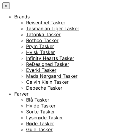
×
Brands
Reisenthel Tasker
Tasmanian Tiger Tasker
Tatonka Tasker
Rothco Tasker
Prym Tasker
Hvisk Tasker
Infinity Hearts Tasker
ReDesigned Tasker
Everki Tasker
Mads Nørgaard Tasker
Calvin Klein Tasker
Depeche Tasker
Farver
Blå Tasker
Hvide Tasker
Sorte Tasker
Lyserøde Tasker
Røde Tasker
Gule Tasker