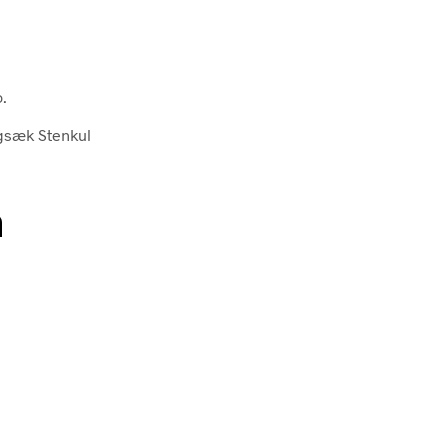
.
gsæk Stenkul
n