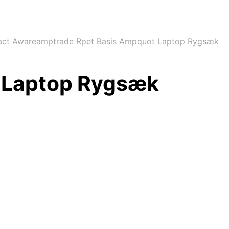
ct Awareamptrade Rpet Basis Ampquot Laptop Rygsæk
 Laptop Rygsæk