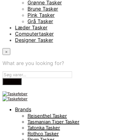
Grønne Tasker
Brune Tasker
Pink Tasker
Grå Tasker
Læder Tasker
Computertasker
Designer Tasker
×
What are you looking for?
Brands
Reisenthel Tasker
Tasmanian Tiger Tasker
Tatonka Tasker
Rothco Tasker
Prym Tasker