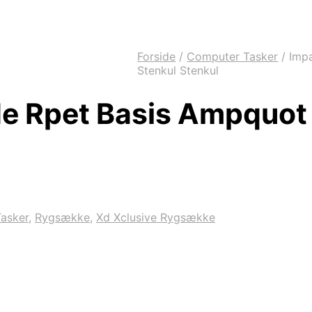
Forside
/
Computer Tasker
/
Impa
Stenkul Stenkul
e Rpet Basis Ampquot
asker
,
Rygsække
,
Xd Xclusive Rygsække