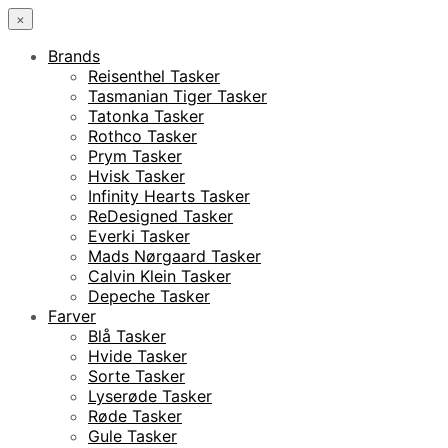
×
Brands
Reisenthel Tasker
Tasmanian Tiger Tasker
Tatonka Tasker
Rothco Tasker
Prym Tasker
Hvisk Tasker
Infinity Hearts Tasker
ReDesigned Tasker
Everki Tasker
Mads Nørgaard Tasker
Calvin Klein Tasker
Depeche Tasker
Farver
Blå Tasker
Hvide Tasker
Sorte Tasker
Lyserøde Tasker
Røde Tasker
Gule Tasker