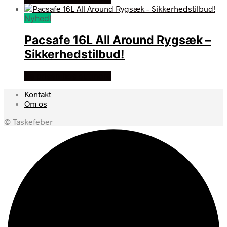
Nyhed!
Pacsafe 16L All Around Rygsæk –
Sikkerhedstilbud!
Se prisen hos outmore
Kontakt
Om os
© Taskefeber