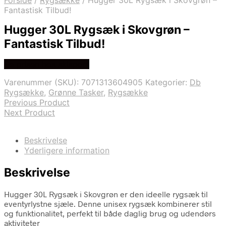
Forside
/
Rygsække
/
Hugger 30L Rygsæk i Skovgrøn –
Fantastisk Tilbud!
Hugger 30L Rygsæk i Skovgrøn –
Fantastisk Tilbud!
Se prisen hos skisport
Varenummer (SKU):
7071313604905
Kategorier:
Db
Rygsække
,
Grønne Tasker
,
Rygsække
Previous Product
Next Product
Beskrivelse
Yderligere information
Beskrivelse
Hugger 30L Rygsæk i Skovgrøn er den ideelle rygsæk til
eventyrlystne sjæle. Denne unisex rygsæk kombinerer stil
og funktionalitet, perfekt til både daglig brug og udendørs
aktiviteter