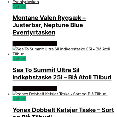
Nyhed!
Montane Valen Rygsæk –
Justerbar, Neptune Blue
Eventyrtasken
Se prisen hos outmore
Nyhed!
Sea To Summit Ultra Sil
Indkøbstaske 25l – Blå Atoll Tilbud
Se prisen hos outmore
Nyhed!
Yonex Dobbelt Ketsjer Taske – Sort