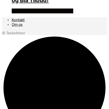
og Blå Tilbud!
Se prisen hos badmintonshoppen
Kontakt
Om os
© Taskefeber