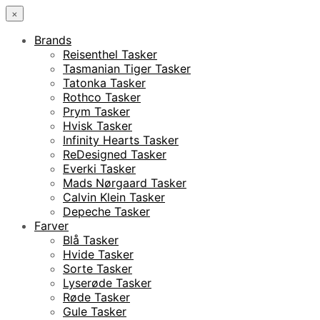
×
Brands
Reisenthel Tasker
Tasmanian Tiger Tasker
Tatonka Tasker
Rothco Tasker
Prym Tasker
Hvisk Tasker
Infinity Hearts Tasker
ReDesigned Tasker
Everki Tasker
Mads Nørgaard Tasker
Calvin Klein Tasker
Depeche Tasker
Farver
Blå Tasker
Hvide Tasker
Sorte Tasker
Lyserøde Tasker
Røde Tasker
Gule Tasker