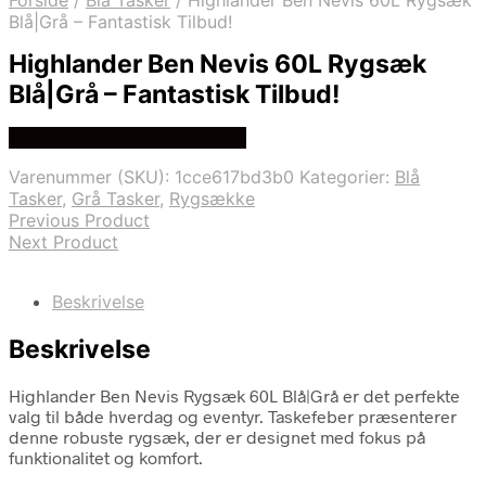
Forside
/
Blå Tasker
/
Highlander Ben Nevis 60L Rygsæk
Blå|Grå – Fantastisk Tilbud!
Highlander Ben Nevis 60L Rygsæk
Blå|Grå – Fantastisk Tilbud!
Se prisen hos backpackerlife
Varenummer (SKU):
1cce617bd3b0
Kategorier:
Blå
Tasker
,
Grå Tasker
,
Rygsække
Previous Product
Next Product
Beskrivelse
Beskrivelse
Highlander Ben Nevis Rygsæk 60L Blå|Grå er det perfekte
valg til både hverdag og eventyr. Taskefeber præsenterer
denne robuste rygsæk, der er designet med fokus på
funktionalitet og komfort.